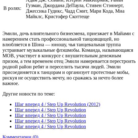
Гузман, Джордана ДеПаула, Стивен Стэннерт,
В ролях:
Джессика Гудикс, Чадд Смит, Мари Кода, Миа
Майклс, Кристофер Скоттеще
Эмили, дочь влиятельного бизнесмена, приезжает в Майами с
намерением стать профессиональной танцовщицей, но
влюбляется в Шона — юношу, чья танцевальная труппа
устраивает музыкальные флэшмобы. Команда, называющаяся
MOB, участвует в конкурсе с внушительным денежным
призом, а тем временем отец Эмили намеревается перестроить
родной район ребят и переселить тысячи людей. Эмили
присоединяется к танцорам и организует протестные мобы,
рискуя не осуществить мечту, но сражаясь за нечто более
важное.
Другие новости по теме:
Шаг вперед 4 / Step Up Revolution (2012)
Шаг вперед 4 / Step Up Revolution
Шаг вперед 4 / Step Up Revolution
Шаг вперед 4 / Step Up Revolution
Шаг вперед 4 / Step Up Revolution
Комментарии (0)