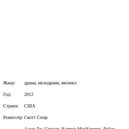
Жанр:
драма, мелодрама, мюзикл
Год:
2012
Страна:
США
Режиссёр:
Скотт Спир
Адам Дж. Севани, Кэтрин МакКормик, Райан