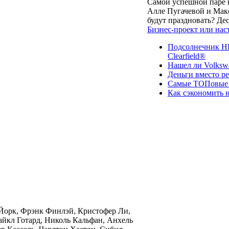
Самой успешной паре в
Алле Пугачевой и Макс
будут праздновать? Д
Бизнес-проект или нас
Подсолнечник НК
Clearfield®
Нашел ли Volksw
Деньги вместо р
Самые ТОПовые с
Как сэкономить н
 Йорк, Фрэнк Финлэй, Кристофер Ли,
йкл Готард, Николь Кальфан, Анхель