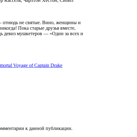
р Кассель, Чарлтон Хестон, Сибил
— отнюдь не святые. Вино, женщины и
никогда! Пока старые друзья вместе,
дь девиз мушкетеров — «Один за всех и
ortal Voyage of Captain Drake
 комментарии к данной публикации.