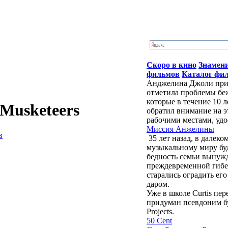
Скоро в кино
Знамен
фильмов
Каталог фи
Анджелина Джоли приб
отметила проблемы бе
которые в течение 10 
Musketeers
обратил внимание на э
рабочими местами, удо
Миссия Анжелины
в
35 лет назад, в далек
музыкальному миру бу
бедность семьи вынужд
преждевременной гибе
старались оградить ег
даром.
Уже в школе Curtis пе
придуман псевдоним буд
Projects.
50 Cent