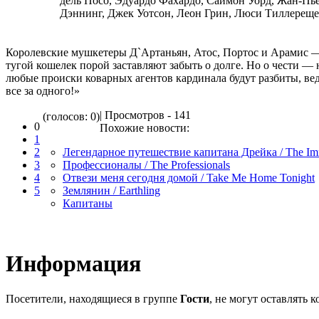
дель Посо, Эдуардо Фахардо, Саймон Уорд, Жан-Пье
Дэннинг, Джек Уотсон, Леон Грин, Люси Тиллереще
Королевские мушкетеры Д`Артаньян, Атос, Портос и Арамис 
тугой кошелек порой заставляют забыть о долге. Но о чести — 
любые происки коварных агентов кардинала будут разбиты, ве
все за одного!»
| Просмотров - 141
(голосов: 0)
0
Похожие новости:
1
2
Легендарное путешествие капитана Дрейка / The Imm
3
Профессионалы / The Professionals
4
Отвези меня сегодня домой / Take Me Home Tonight
5
Землянин / Earthling
Капитаны
Информация
Посетители, находящиеся в группе
Гости
, не могут оставлять