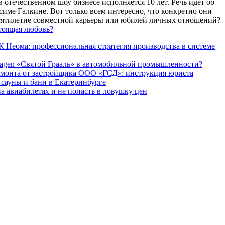
 отечественном шоу бизнесе исполняется 10 лет. Речь идет об
име Галкине. Вот только всем интересно, что конкретно они
есятилетие совместной карьеры или юбилей личных отношений?
тоящая любовь?
 Неома: профессиональная стратегия производства в системе
agen «Святой Грааль» в автомобильной промышленности?
емонта от застройщика ООО «ГСД»: инструкция юриста
ауны и бани в Екатеринбурге
а авиабилетах и не попасть в ловушку цен