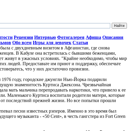
итости
Рецензии
Интервью
Фотогалерея
Афиша
Описания
льмов
Обо всем
Игры для девочек
Статьи
ыла с двухдневным визитом в Афганистан, где снова
женцев. В Кабуле она встретилась с бывшими беженцами,
лет живут в ужасных условиях. "Крайне необходимо, чтобы мир
тих людей. Предоставьте им приют и поддержку, обеспечьте
стоверьтесь, что у них достаточно провизии.
ом 1976 году, городские джунгли Нью-Йорка подарили
дущую знаменитость Куртиса Джексона. Чрезвычайная
ала мать мальчика перепродавать наркотики, что привело к ее
ли. Маленького Куртиса воспитали родители матери, которые
о от последствий прежней жизни. Но все попытки прошли
репевал песни известных рэперов. Именно в это время был
ущего музыканта - «50 Cent», в честь гангстера из Fort Green