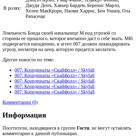
Джуди Денч, Хавьер Бардем, Беренис Марло,
В ролях:
Хелен МакКрори, Наоми Харрис, Бен Уишоу, Ола
Рапасеще
Лояльность Бонда своей начальнице М под угрозой со
стороны ее прошлого, которое внезапно даст о себе знать. MI6
подвергается нападению, и агент 007 должен ликвидировать
угрозу, несмотря на цену, которую придется заплатить.
Другие новости по теме:
007: Координаты «Скайфолл» / Skyfall
007: Координаты «Скайфолл» / Skyfall
007: Координаты «Скайфолл» / Skyfall
007: Координаты «Скайфолл» / Skyfall
007: Координаты «Скайфолл» / Skyfall
Комментарии (0)
Информация
Посетители, находящиеся в группе
Гости
, не могут оставлять
комментарии к данной публикации.