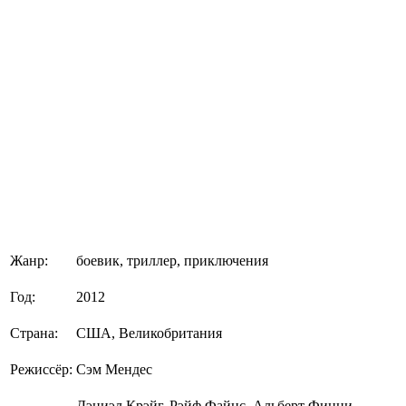
Жанр:
боевик, триллер, приключения
Год:
2012
Страна:
США, Великобритания
Режиссёр:
Сэм Мендес
Дэниэл Крэйг, Рэйф Файнс, Альберт Финни,