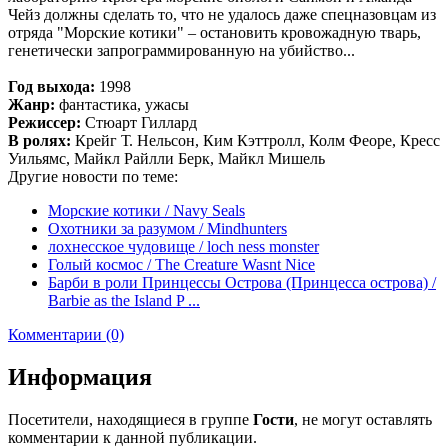
Чейз должны сделать то, что не удалось даже спецназовцам из
отряда "Морские котики" – остановить кровожадную тварь,
генетически запрограммированную на убийство...
Год выхода:
1998
Жанр:
фантастика, ужасы
Режиссер:
Стюарт Гиллард
В ролях:
Крейг Т. Нельсон, Ким Кэттролл, Колм Феоре, Кресс
Уильямс, Майкл Райлли Берк, Майкл Мишель
Другие новости по теме:
Морские котики / Navy Seals
Охотники за разумом / Mindhunters
лохнесское чудовище / loch ness monster
Голый космос / The Creature Wasnt Nice
Барби в роли Принцессы Острова (Принцесса острова) /
Barbie as the Island P ...
Комментарии (0)
Информация
Посетители, находящиеся в группе
Гости
, не могут оставлять
комментарии к данной публикации.