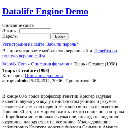
Datalife Engine Demo
Описание сайта
Логин:
Пароль:
Регистрация на сайте!
Забыли пароль?
Вы просматриваете мобильную версию сайта.
Перейти на
полную версию сайта.
Volovik.Com
»
Описания фильмов
» Тварь / Creature (1998)
Тварь / Creature (1998)
Категория:
Описания фильмов
автор:
admin
| 5-10-2012, 20:36 | Просмотров: 36
В конце 60-х годов профессор-генетик Крюгер задумал
вывести двуногую акулу с инстинктом убийцы и разумом
человека, и сам стал первой жертвой своих экспериментов.
Прошло 30 лет, и в мирную жизнь тихого солнечного острова
в Карибском море ворвалось ужасное, никогда не виданное
чудовище, наводя страх на все живое. Унаследовавшие
лабораторию Крюгера морские биологи Саймон и Аманда