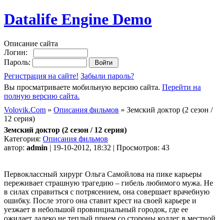
Datalife Engine Demo
Описание сайта
Логин:
Пароль:
Регистрация на сайте!
Забыли пароль?
Вы просматриваете мобильную версию сайта.
Перейти на
полную версию сайта.
Volovik.Com
»
Описания фильмов
» Земский доктор (2 сезон /
12 серия)
Земский доктор (2 сезон / 12 серия)
Категория:
Описания фильмов
автор:
admin
| 19-10-2012, 18:32 | Просмотров: 43
Первоклассный хирург Ольга Самойлова на пике карьеры
переживает страшную трагедию – гибель любимого мужа. Не
в силах справиться с потрясением, она совершает врачебную
ошибку. После этого она ставит крест на своей карьере и
уезжает в небольшой провинциальный городок, где ее
ожидает далеко не теплый прием со стороны коллег в местной