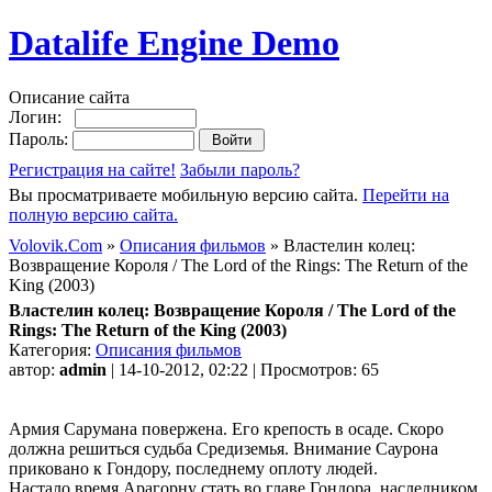
Datalife Engine Demo
Описание сайта
Логин:
Пароль:
Регистрация на сайте!
Забыли пароль?
Вы просматриваете мобильную версию сайта.
Перейти на
полную версию сайта.
Volovik.Com
»
Описания фильмов
» Властелин колец:
Возвращение Короля / The Lord of the Rings: The Return of the
King (2003)
Властелин колец: Возвращение Короля / The Lord of the
Rings: The Return of the King (2003)
Категория:
Описания фильмов
автор:
admin
| 14-10-2012, 02:22 | Просмотров: 65
Армия Сарумана повержена. Его крепость в осаде. Скоро
должна решиться судьба Средиземья. Внимание Саурона
приковано к Гондору, последнему оплоту людей.
Настало время Арагорну стать во главе Гондора, наследником