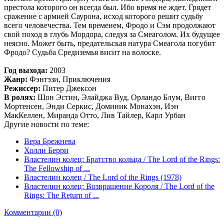
престола которого он всегда был. Ибо время не ждет. Грядет
сражение с армией Саурона, исход которого решит судьбу
всего человечества. Тем временем, Фродо и Сэм продолжают
свой поход в глубь Мордора, следуя за Смеаголом. Их будущее
неясно. Может быть, предательская натура Смеагола погубит
Фродо? Судьба Средиземья висит на волоске.
Год выхода:
2003
Жанр:
Фэнтэзи, Приключения
Режиссер:
Питер Джексон
В ролях:
Шон Эстин, Элайджа Вуд, Орландо Блум, Вигго
Мортенсен, Энди Серкис, Доминик Монахэн, Иэн
МакКеллен, Миранда Отто, Лив Тайлер, Карл Урбан
Другие новости по теме:
Вера Брежнева
Холли Берри
Властелин колец: Братство кольца / The Lord of the Rings:
The Fellowship of ...
Властелин колец / The Lord of the Rings (1978)
Властелин колец: Возвращение Короля / The Lord of the
Rings: The Return of ...
Комментарии (0)