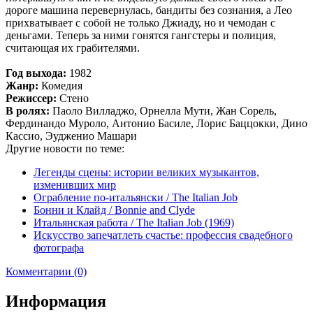
дороге машина перевернулась, бандиты без сознания, а Лео
прихватывает с собой не только Джиаду, но и чемодан с
деньгами. Теперь за ними гонятся гангстеры и полиция,
считающая их грабителями.
Год выхода:
1982
Жанр:
Комедия
Режиссер:
Стено
В ролях:
Паоло Вилладжо, Орнелла Мути, Жан Сорель,
Фердинандо Муроло, Антонио Басиле, Лорис Баццокки, Дино
Кассио, Эудженио Машари
Другие новости по теме:
Легенды сцены: истории великих музыкантов,
изменивших мир
Ограбление по-итальянски / The Italian Job
Бонни и Клайд / Bonnie and Clyde
Итальянская работа / The Italian Job (1969)
Искусство запечатлеть счастье: профессия свадебного
фотографа
Комментарии (0)
Информация