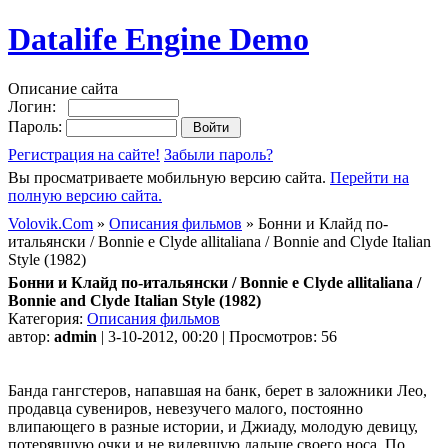
Datalife Engine Demo
Описание сайта
Логин:
Пароль:
Регистрация на сайте!
Забыли пароль?
Вы просматриваете мобильную версию сайта.
Перейти на
полную версию сайта.
Volovik.Com
»
Описания фильмов
» Бонни и Клайд по-
итальянски / Bonnie e Clyde allitaliana / Bonnie and Clyde Italian
Style (1982)
Бонни и Клайд по-итальянски / Bonnie e Clyde allitaliana /
Bonnie and Clyde Italian Style (1982)
Категория:
Описания фильмов
автор:
admin
| 3-10-2012, 00:20 | Просмотров: 56
Банда гангстеров, напавшая на банк, берет в заложники Лео,
продавца сувениров, невезучего малого, постоянно
влипающего в разные истории, и Джиаду, молодую девицу,
потерявшую очки и не видевшую дальше своего носа. По