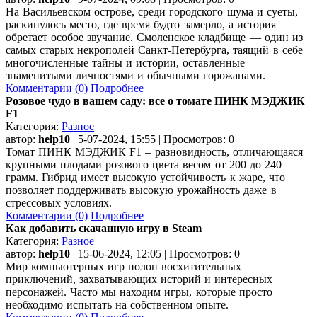
На Васильевском острове, среди городского шума и суеты,
раскинулось место, где время будто замерло, а история
обретает особое звучание. Смоленское кладбище — один из
самых старых некрополей Санкт-Петербурга, таящий в себе
многочисленные тайны и истории, оставленные
знаменитыми личностями и обычными горожанами.
Комментарии (0)
Подробнее
Розовое чудо в вашем саду: все о томате ПИНК МЭДЖИК
F1
Категория:
Разное
автор:
help10
| 5-07-2024, 15:55 | Просмотров: 0
Томат ПИНК МЭДЖИК F1 – разновидность, отличающаяся
крупными плодами розового цвета весом от 200 до 240
грамм. Гибрид имеет высокую устойчивость к жаре, что
позволяет поддерживать высокую урожайность даже в
стрессовых условиях.
Комментарии (0)
Подробнее
Как добавить скачанную игру в Steam
Категория:
Разное
автор:
help10
| 15-06-2024, 12:05 | Просмотров: 0
Мир компьютерных игр полон восхитительных
приключений, захватывающих историй и интересных
персонажей. Часто мы находим игры, которые просто
необходимо испытать на собственном опыте.