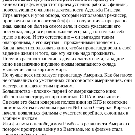
кинематографа, когда этот прием успешно работал: фильмы,
повествующие о жизни и деятельности Адольфа Гитлера.
Игра актеров и угол обзора, который использовал режиссер,
произвели на кинозрителей эффект сочувствия – прекрасно
зная, каким он был на самом деле, и сколь ужасающи его
поступки, люди все равно жалели его, когда он пускал себе
пулю в висок. И это естественно – он выглядел таким
благородным, а его жертвы – прожженными злодеями…
Запад начал использовать кино, чтобы пропагандировать своё
видение жизни и того, как эту жизнь надо проживать.
Получив распространение в других частях света, западное
кино ненавязчиво внушило людям незападного склада
мышления свою картину мира.
Но лучше всех использует пропаганду Америка. Как бы плохо
не отзывались об умственных способностях американцев, они
мастерски владеют этим приемом.
Большинство «плохих» парней от американского кино
обычно иллюстрируют противников США в реальности.
Сначала это были коварные полковники из КГБ и советские
шпионы. Затем всеобщим врагом №1 стала Северная Корея, и
начали появляться фильмы с участием корейцев, склонных к
злобным пыткам.
Или фильмы о непобедимом Рэмбо – в реальности Америка с
позором проиграла войну во Вьетнаме, но в фильме стала
гордым победителем.