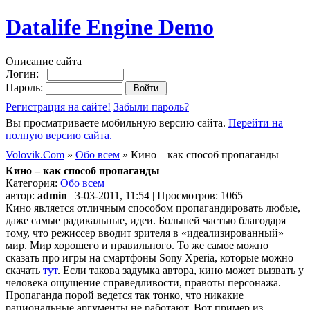
Datalife Engine Demo
Описание сайта
Логин:
Пароль:
Регистрация на сайте!
Забыли пароль?
Вы просматриваете мобильную версию сайта.
Перейти на
полную версию сайта.
Volovik.Com
»
Обо всем
» Кино – как способ пропаганды
Кино – как способ пропаганды
Категория:
Обо всем
автор:
admin
| 3-03-2011, 11:54 | Просмотров: 1065
Кино является отличным способом пропагандировать любые,
даже самые радикальные, идеи. Большей частью благодаря
тому, что режиссер вводит зрителя в «идеализированный»
мир. Мир хорошего и правильного. То же самое можно
сказать про игры на смартфоны Sony Xperia, которые можно
скачать
тут
. Если такова задумка автора, кино может вызвать у
человека ощущение справедливости, правоты персонажа.
Пропаганда порой ведется так тонко, что никакие
рациональные аргументы не работают. Вот пример из