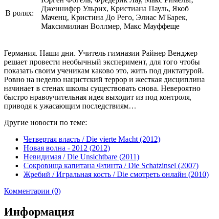
Дженнифер Ульрих, Кристиана Пауль, Якоб
В ролях:
Маченц, Кристина До Рего, Элиас М'Барек,
Максимилиан Воллмер, Макс Мауффеще
Германия. Наши дни. Учитель гимназии Райнер Венджер
решает провести необычный эксперимент, для того чтобы
показать своим ученикам каково это, жить под диктатурой.
Ровно на неделю нацистский террор и жесткая дисциплина
начинает в стенах школы существовать снова. Невероятно
быстро нравоучительная идея выходит из под контроля,
приводя к ужасающим последствиям…
Другие новости по теме:
Четвертая власть / Die vierte Macht (2012)
Новая волна - 2012 (2012)
Невидимая / Die Unsichtbare (2011)
Сокровища капитана Флинта / Die Schatzinsel (2007)
Жребий / Игральная кость / Die смотреть онлайн (2010)
Комментарии (0)
Информация