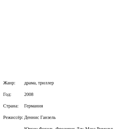
Жанр:
драма, триллер
Год:
2008
Страна:
Германия
Режиссёр:
Деннис Ганзель
Юрген Фогель, Фредерик Лау, Макс Римельт,