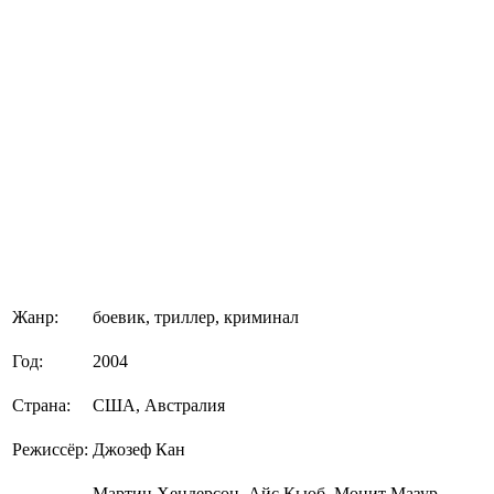
Жанр:
боевик, триллер, криминал
Год:
2004
Страна:
США, Австралия
Режиссёр:
Джозеф Кан
Мартин Хендерсон, Айс Кьюб, Монит Мазур,