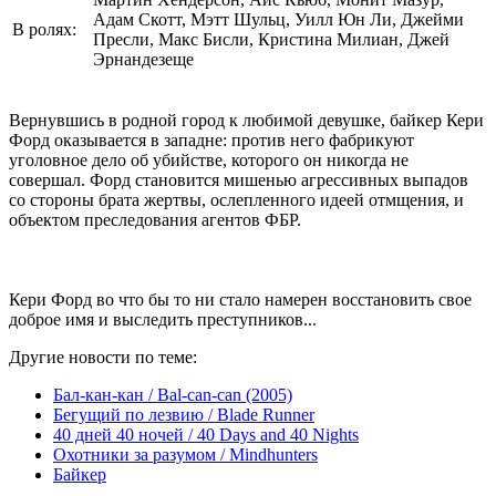
Адам Скотт, Мэтт Шульц, Уилл Юн Ли, Джейми
В ролях:
Пресли, Макс Бисли, Кристина Милиан, Джей
Эрнандезеще
Вернувшись в родной город к любимой девушке, байкер Кери
Форд оказывается в западне: против него фабрикуют
уголовное дело об убийстве, которого он никогда не
совершал. Форд становится мишенью агрессивных выпадов
со стороны брата жертвы, ослепленного идеей отмщения, и
объектом преследования агентов ФБР.
Кери Форд во что бы то ни стало намерен восстановить свое
доброе имя и выследить преступников...
Другие новости по теме:
Бал-кан-кан / Bal-can-can (2005)
Бегущий по лезвию / Blade Runner
40 дней 40 ночей / 40 Days and 40 Nights
Охотники за разумом / Mindhunters
Байкер