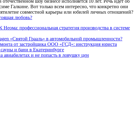
 отечественном шоу бизнесе исполняется 10 лет. Речь идет об
име Галкине. Вот только всем интересно, что конкретно они
есятилетие совместной карьеры или юбилей личных отношений?
тоящая любовь?
 Неома: профессиональная стратегия производства в системе
agen «Святой Грааль» в автомобильной промышленности?
емонта от застройщика ООО «ГСД»: инструкция юриста
ауны и бани в Екатеринбурге
а авиабилетах и не попасть в ловушку цен