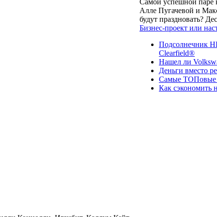
Самой успешной паре в
Алле Пугачевой и Макс
будут праздновать? Д
Бизнес-проект или нас
Подсолнечник НК
Clearfield®
Нашел ли Volksw
Деньги вместо р
Самые ТОПовые с
Как сэкономить н