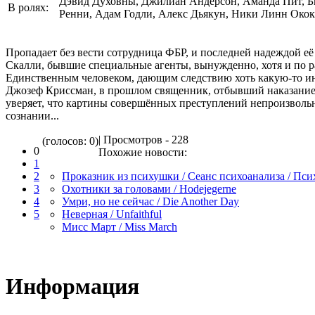
Дэвид Духовны, Джилиан Андерсон, Аманда Пит, Б
В ролях:
Ренни, Адам Годли, Алекс Дьякун, Ники Линн Окок
Пропадает без вести сотрудница ФБР, и последней надеждой её
Скалли, бывшие специальные агенты, вынужденно, хотя и по 
Единственным человеком, дающим следствию хоть какую-то и
Джозеф Криссман, в прошлом священник, отбывший наказание
уверяет, что картины совершённых преступлений непроизвольно
сознании...
| Просмотров - 228
(голосов: 0)
0
Похожие новости:
1
2
Проказник из психушки / Сеанс психоанализа / Псих
3
Охотники за головами / Hodejegerne
4
Умри, но не сейчас / Die Another Day
5
Неверная / Unfaithful
Мисс Март / Miss March
Информация