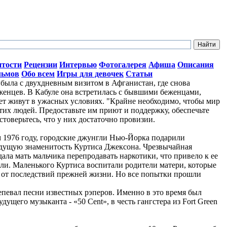
итости
Рецензии
Интервью
Фотогалерея
Афиша
Описания
льмов
Обо всем
Игры для девочек
Статьи
ыла с двухдневным визитом в Афганистан, где снова
женцев. В Кабуле она встретилась с бывшими беженцами,
лет живут в ужасных условиях. "Крайне необходимо, чтобы мир
тих людей. Предоставьте им приют и поддержку, обеспечьте
стоверьтесь, что у них достаточно провизии.
ом 1976 году, городские джунгли Нью-Йорка подарили
дущую знаменитость Куртиса Джексона. Чрезвычайная
ала мать мальчика перепродавать наркотики, что привело к ее
ли. Маленького Куртиса воспитали родители матери, которые
о от последствий прежней жизни. Но все попытки прошли
репевал песни известных рэперов. Именно в это время был
ущего музыканта - «50 Cent», в честь гангстера из Fort Green