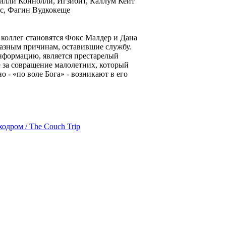
илли Коннолли, Игзибит, Каллум Кейт
с, Фагин Вудкокеще
 коллег становятся Фокс Малдер и Дана
разным причинам, оставившие службу.
нформацию, является престарелый
 за совращение малолетних, который
 - «по воле Бога» - возникают в его
одром / The Couch Trip