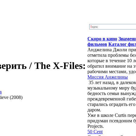
Скоро в кино
Знамен
фильмов
Каталог фи
Анджелина Джоли приб
отметила проблемы бе
которые в течение 10 
рить / The X-Files:
обратил внимание на э
рабочими местами, удо
Миссия Анжелины
35 лет назад, в далек
музыкальному миру бу
в
бедность семьи вынужд
преждевременной гибе
старались оградить ег
даром.
Уже в школе Curtis пе
придуман псевдоним буд
Projects.
50 Cent