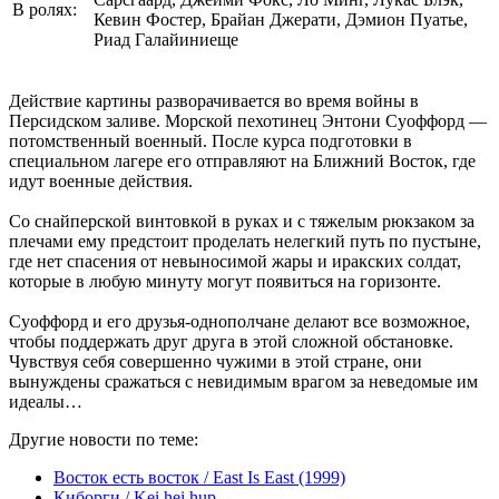
В ролях:
Кевин Фостер, Брайан Джерати, Дэмион Пуатье,
Риад Галайиниеще
Действие картины разворачивается во время войны в
Персидском заливе. Морской пехотинец Энтони Суоффорд —
потомственный военный. После курса подготовки в
специальном лагере его отправляют на Ближний Восток, где
идут военные действия.
Со снайперской винтовкой в руках и с тяжелым рюкзаком за
плечами ему предстоит проделать нелегкий путь по пустыне,
где нет спасения от невыносимой жары и иракских солдат,
которые в любую минуту могут появиться на горизонте.
Суоффорд и его друзья-однополчане делают все возможное,
чтобы поддержать друг друга в этой сложной обстановке.
Чувствуя себя совершенно чужими в этой стране, они
вынуждены сражаться с невидимым врагом за неведомые им
идеалы…
Другие новости по теме:
Восток есть восток / East Is East (1999)
Киборги / Kei hei hup