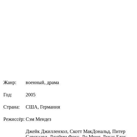
Жанр:
военный, драма
Год:
2005
Страна:
США, Германия
Режиссёр:
Сэм Мендез
Джейк Джилленхол, Скотт МакДональд, Питер
Сарсгаард, Джейми Фокс, Ло Минг, Лукас Блэк,