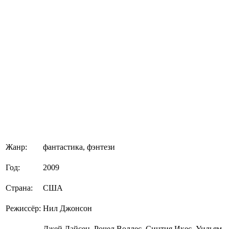
Жанр:
фантастика, фэнтези
Год:
2009
Страна:
США
Режиссёр:
Нил Джонсон
Джей Лайсен, Рочел Воллес, Синтия Икес, Уильям