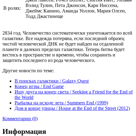
Вэлид Тулин, Пета Джонсон, Кари Ниссена,
В ролях:
Джеймс Канино, Аманда Уоллон, Мария Олсен,
Тодд Джастинеще
2834 год. Человечество систематически уничтожается по всей
галактике. Все надежда потеряна, если последний образец
чистой человеческой ДНК не будет найден на отдаленной
планете в далеких пределах галактики. Теперь битва будет
вестись в пространстве и времени, чтобы сохранить и
защитить последнего из рода человеческого.
Другие новости по теме:
В поисках галактики / Galaxy Quest
Конец игры / End Game
Ищу друга на конец света / Seeking a Friend for the End of
the World
Рыбалка на исходе лета / Summers End (1999)
Дом в конце улицы / House at the End of the Street (2012)
Комментарии (0)
Информация