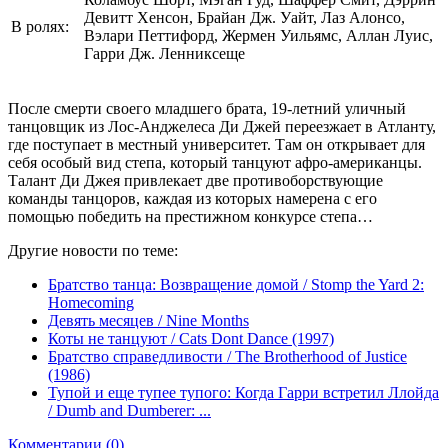
Девитт Хенсон, Брайан Дж. Уайт, Лаз Алонсо,
В ролях:
Вэлари Петтифорд, Жермен Уильямс, Аллан Луис,
Гарри Дж. Ленниксеще
После смерти своего младшего брата, 19-летний уличный
танцовщик из Лос-Анджелеса Ди Джей переезжает в Атланту,
где поступает в местный университет. Там он открывает для
себя особый вид степа, который танцуют афро-американцы.
Талант Ди Джея привлекает две противоборствующие
команды танцоров, каждая из которых намерена с его
помощью победить на престижном конкурсе степа…
Другие новости по теме:
Братство танца: Возвращение домой / Stomp the Yard 2:
Homecoming
Девять месяцев / Nine Months
Коты не танцуют / Cats Dont Dance (1997)
Братство справедливости / The Brotherhood of Justice
(1986)
Тупой и еще тупее тупого: Когда Гарри встретил Ллойда
/ Dumb and Dumberer: ...
Комментарии (0)