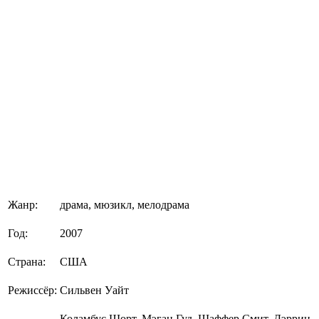
Жанр:
драма, мюзикл, мелодрама
Год:
2007
Страна:
США
Режиссёр:
Сильвен Уайт
Коламбус Шорт, Мэган Гуд, Шаффер Смит, Дэррин