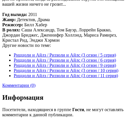
вашей жизни ничего не грозит...
Год выхода:
2011
Жанр:
Детектив, Драма
Режиссер:
Билл Хабер
В ролях:
Саша Александр, Том Бауэр, Лоррейн Бракко,
Джордан Бриджес, Дженнифер Холлэнд, Мариса Рамирез,
Кристал Рид, Энджи Хэрмон
Другие новости по теме:
Риццоли и Айлз / Риззоли и Айлс (3 сезон / 5 серия)
Риццоли и Айлз / Риззоли и Айлс (3 сезон / 6 серия)
Риццоли и Айлз / Риззоли и Айлс (3 сезон / 9 серия)
Риццоли и Айлз / Риззоли и Айлс (3 сезон / 10 серия)
Риццоли и Айлз / Риззоли и Айлс (3 сезон / 11 серия)
Комментарии (0)
Информация
Посетители, находящиеся в группе
Гости
, не могут оставлять
комментарии к данной публикации.