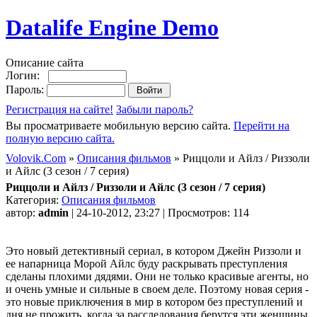
Datalife Engine Demo
Описание сайта
Логин:
Пароль:
Регистрация на сайте!
Забыли пароль?
Вы просматриваете мобильную версию сайта.
Перейти на
полную версию сайта.
Volovik.Com
»
Описания фильмов
» Риццоли и Айлз / Риззоли
и Айлс (3 сезон / 7 серия)
Риццоли и Айлз / Риззоли и Айлс (3 сезон / 7 серия)
Категория:
Описания фильмов
автор:
admin
| 24-10-2012, 23:27 | Просмотров: 114
Это новый детективный сериал, в котором Джейн Риззоли и
ее напарница Морой Айлс буду раскрывать преступления
сделаны плохими дядями. Они не только красивые агенты, но
и очень умные и сильные в своем деле. Поэтому новая серия -
это новые приключения в мир в котором без преступлений и
дня не прожить, когда за расследования берутся эти женщины