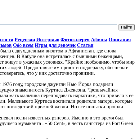
итости
Рецензии
Интервью
Фотогалерея
Афиша
Описания
льмов
Обо всем
Игры для девочек
Статьи
ыла с двухдневным визитом в Афганистан, где снова
женцев. В Кабуле она встретилась с бывшими беженцами,
лет живут в ужасных условиях. "Крайне необходимо, чтобы мир
тих людей. Предоставьте им приют и поддержку, обеспечьте
стоверьтесь, что у них достаточно провизии.
ом 1976 году, городские джунгли Нью-Йорка подарили
дущую знаменитость Куртиса Джексона. Чрезвычайная
ала мать мальчика перепродавать наркотики, что привело к ее
ли. Маленького Куртиса воспитали родители матери, которые
о от последствий прежней жизни. Но все попытки прошли
репевал песни известных рэперов. Именно в это время был
ущего музыканта - «50 Cent», в честь гангстера из Fort Green