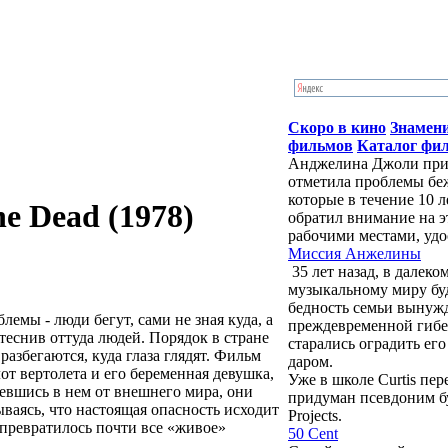
Скоро в кино
Знамен
фильмов
Каталог фи
Анджелина Джоли приб
отметила проблемы бе
которые в течение 10 
he Dead (1978)
обратил внимание на э
рабочими местами, удо
Миссия Анжелины
35 лет назад, в далек
музыкальному миру бу
бедность семьи вынужд
мы - люди бегут, сами не зная куда, а
преждевременной гибе
еснив оттуда людей. Порядок в стране
старались оградить ег
разбегаются, куда глаза глядят. Фильм
даром.
от вертолета и его беременная девушка,
Уже в школе Curtis пе
евшись в нем от внешнего мира, они
придуман псевдоним буд
ываясь, что настоящая опасность исходит
Projects.
х превратилось почти все «живое»
50 Cent