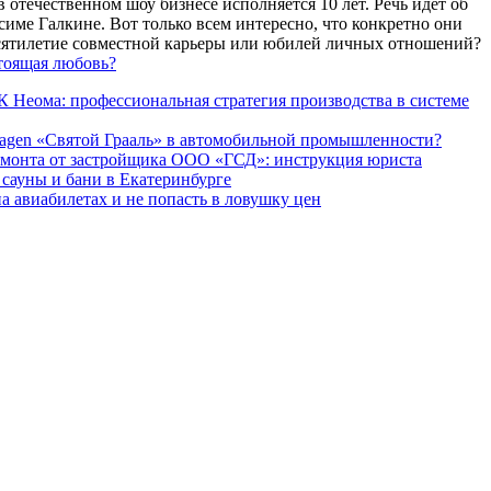
 отечественном шоу бизнесе исполняется 10 лет. Речь идет об
име Галкине. Вот только всем интересно, что конкретно они
есятилетие совместной карьеры или юбилей личных отношений?
тоящая любовь?
 Неома: профессиональная стратегия производства в системе
agen «Святой Грааль» в автомобильной промышленности?
емонта от застройщика ООО «ГСД»: инструкция юриста
ауны и бани в Екатеринбурге
а авиабилетах и не попасть в ловушку цен