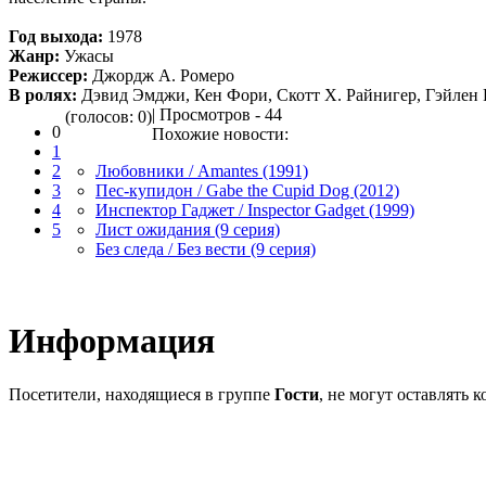
Год выхода:
1978
Жанр:
Ужасы
Режиссер:
Джордж А. Ромеро
В ролях:
Дэвид Эмджи, Кен Фори, Скотт Х. Райнигер, Гэйлен 
| Просмотров - 44
(голосов: 0)
0
Похожие новости:
1
2
Любовники / Amantes (1991)
3
Пес-купидон / Gabe the Cupid Dog (2012)
4
Инспектор Гаджет / Inspector Gadget (1999)
5
Лист ожидания (9 серия)
Без следа / Без вести (9 серия)
Информация
Посетители, находящиеся в группе
Гости
, не могут оставлять