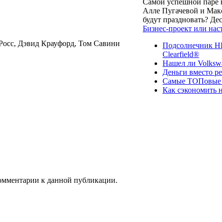
Самой успешной паре в
Алле Пугачевой и Макс
будут праздновать? Д
Бизнес-проект или нас
Росс, Дэвид Крауфорд, Том Савини
Подсолнечник НК
Clearfield®
Нашел ли Volksw
Деньги вместо р
Самые ТОПовые с
Как сэкономить н
 комментарии к данной публикации.