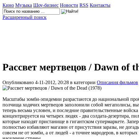
Кино
Музыка
Шоу-бизнес
Новости
RSS
Контакты
Расширенный поиск
Рассвет мертвецов / Dawn of t
Опубликовано 4-11-2012, 20:28 в категории
Описания фильмов
Масштабы зомби-эпидемии разрастаются до национальной пробле
полчища ходячих мертвецов заполонили собой мегаполисы, выт
теперь весьма условен, и последние правительственные войска 
концентрируется на четырех людях - два солдата-дезертира, пил
которые находят пристанище в гигантском супермаркете. Запер
полностью избавляют магазин от присутствия заразы, не догад
совсем не от зомби, а от людей - а точнее мародеров, в которы
население страны.