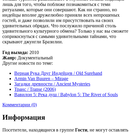
лишь для того, чтобы поближе познакомиться с теми
ритуалами, которые они совершают. Как ни странно, но
индейцы вполне дружелюбно приняли всех непрошеных
гостей, и даже позволили им присутствовать на своих
удивительных обрядах. Что послужило причиной столь
удивительного культурного обмена? Только у нас вы сможете
соприкоснуться с самыми удивительными тайнами, что
скрывают джунгли Бразилии.
Год выхода:
2010
Жанр:
Документальный
Другие новости по теме:
Верная Рука Друг Индейцев / Old Surehand
Armin Van Buuren – Mirage
Загадки древности / Ancient Mysteries
Транс / Transe (2006)
Вавилон 5: Река душ / Babylon 5: The River of Souls
Комментарии (0)
Информация
Посетители, находящиеся в группе
Гости
, не могут оставлять