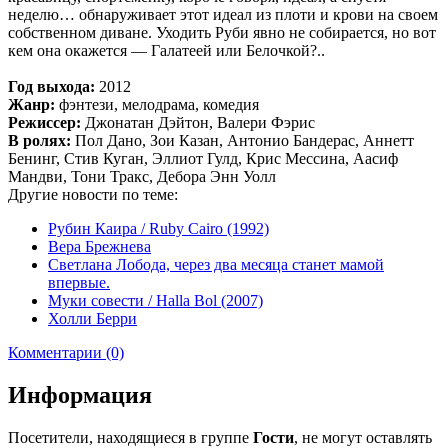
неделю… обнаруживает этот идеал из плоти и крови на своем
собственном диване. Уходить Руби явно не собирается, но вот
кем она окажется — Галатеей или Белочкой?..
Год выхода:
2012
Жанр:
фэнтези, мелодрама, комедия
Режиссер:
Джонатан Дэйтон, Валери Фэрис
В ролях:
Пол Дано, Зои Казан, Антонио Бандерас, Аннетт
Бенинг, Стив Куган, Эллиот Гулд, Крис Мессина, Аасиф
Мандви, Тони Тракс, Дебора Энн Уолл
Другие новости по теме:
Рубин Каира / Ruby Cairo (1992)
Вера Брежнева
Светлана Лобода, через два месяца станет мамой
впервые.
Муки совести / Halla Вol (2007)
Холли Берри
Комментарии (0)
Информация
Посетители, находящиеся в группе
Гости
, не могут оставлять