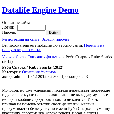
Datalife Engine Demo
Описание сайта
Логин:
Пароль:
Регистрация на сайте!
Забыли пароль?
Вы просматриваете мобильную версию сайта.
Перейти на
полную версию сайта.
Volovik.Com
»
Описания фильмов
» Руби Спаркс / Ruby Sparks
(2012)
Руби Спаркс / Ruby Sparks (2012)
Категория:
Описания фильмов
автор:
admin
| 10-12-2012, 02:30 | Просмотров: 43
Молодой, но уже успешный писатель переживает творческие
и душевные муки: новый роман никак не выходит, музы все
нет, да и вообще с девушками как-то не клеится. И вот,
призвав на помощь остатки своей фантазии, Кэлвин
придумывает себе девушку по имени Руби Спаркс — умницу,
красавицу, спортсменку, короче говоря, идеал, а спустя