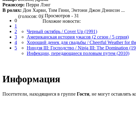
Режиссер:
Перри Лэнг
В ролях:
Дон Харви, Тим Гини, Энтони Джон Дэнисон ...
| Просмотров - 31
(голосов: 0)
0
Похожие новости:
1
2
Черный октябрь / Cover Up (1991)
3
Американская история ужасов (2 сезон / 5 серия)
4
Хороший денек для свадьбы / Cheerful Weather for th
5
Ниндзя III: Господство / Ninja III: The Domination (19
Инфекции, передающиеся половым путем (2010)
Информация
Посетители, находящиеся в группе
Гости
, не могут оставлять