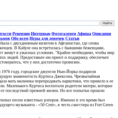
итости
Рецензии
Интервью
Фотогалерея
Афиша
Описания
льмов
Обо всем
Игры для девочек
Статьи
ыла с двухдневным визитом в Афганистан, где снова
женцев. В Кабуле она встретилась с бывшими беженцами,
лет живут в ужасных условиях. "Крайне необходимо, чтобы мир
тих людей. Предоставьте им приют и поддержку, обеспечьте
стоверьтесь, что у них достаточно провизии.
ом 1976 году, городские джунгли Нью-Йорка подарили
дущую знаменитость Куртиса Джексона. Чрезвычайная
ала мать мальчика перепродавать наркотики, что привело к ее
ли. Маленького Куртиса воспитали родители матери, которые
о от последствий прежней жизни. Но все попытки прошли
репевал песни известных рэперов. Именно в это время был
ущего музыканта - «50 Cent», в честь гангстера из Fort Green