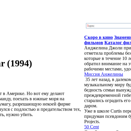
Скоро в кино
Знамен
фильмов
Каталог фи
Анджелина Джоли приб
отметила проблемы бе
которые в течение 10 
 (1994)
обратил внимание на э
рабочими местами, удо
Миссия Анжелины
35 лет назад, в далек
музыкальному миру бу
бедность семьи вынужд
 в Америке. Но вот ему делают
преждевременной гибе
манду, поехать в южные моря на
старались оградить ег
бумагу, разрешающую некоей фирме
даром.
улся с подлостью и предательством тех,
Уже в школе Curtis пе
ть, нужно убить.
придуман псевдоним буд
Projects.
50 Cent