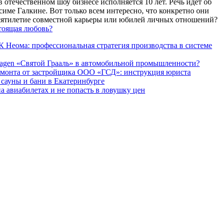
 отечественном шоу бизнесе исполняется 10 лет. Речь идет об
име Галкине. Вот только всем интересно, что конкретно они
есятилетие совместной карьеры или юбилей личных отношений?
тоящая любовь?
 Неома: профессиональная стратегия производства в системе
agen «Святой Грааль» в автомобильной промышленности?
емонта от застройщика ООО «ГСД»: инструкция юриста
ауны и бани в Екатеринбурге
а авиабилетах и не попасть в ловушку цен