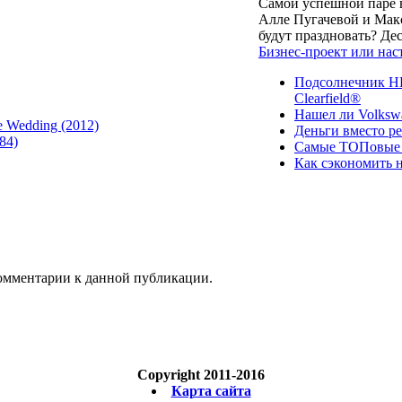
Самой успешной паре в
Алле Пугачевой и Макс
будут праздновать? Д
Бизнес-проект или нас
Подсолнечник НК
Clearfield®
Нашел ли Volksw
e Wedding (2012)
Деньги вместо р
84)
Самые ТОПовые с
Как сэкономить н
 комментарии к данной публикации.
Copyright 2011-2016
Карта сайта