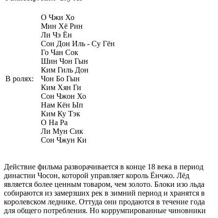
О Чжи Хо
Мин Хё Рин
Ли Чэ Ён
Сон Дон Иль - Су Гён
Го Чан Сок
Шин Чон Гын
Ким Гиль Дон
В ролях:
Чон Бо Гын
Ким Хян Ги
Сон Чжон Хо
Нам Кён Ып
Ким Ку Тэк
О На Ра
Ли Мун Сик
Сон Чжун Ки
Действие фильма разворачивается в конце 18 века в период
династии Чосон, которой управляет король Ёнчжо. Лёд
является более ценным товаром, чем золото. Блоки изо льда
собираются из замерзших рек в зимний период и хранятся в
королевском леднике. Оттуда они продаются в течение года
для общего потребления. Но коррумпированные чиновники