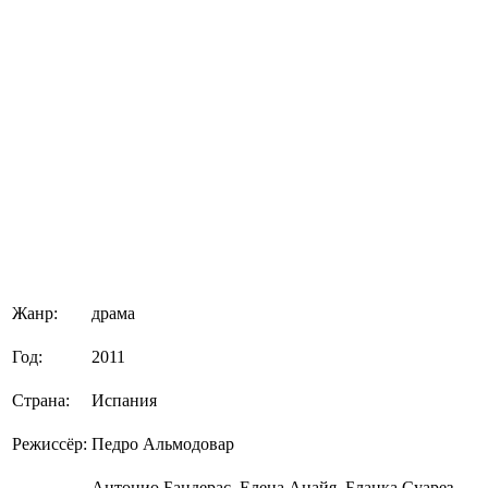
Жанр:
драма
Год:
2011
Страна:
Испания
Режиссёр:
Педро Альмодовар
Антонио Бандерас, Елена Анайя, Бланка Суарез,