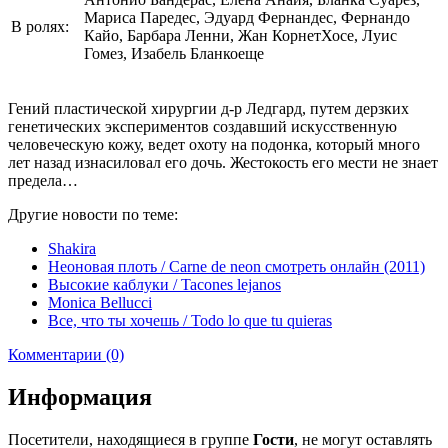
Мариса Паредес, Эдуард Фернандес, Фернандо
В ролях:
Кайо, Барбара Ленни, Жан КорнетХосе, Луис
Гомез, Изабель Бланкоеще
Гений пластической хирургии д-р Ледгард, путем дерзких
генетических экспериментов создавший искусственную
человеческую кожу, ведет охоту на подонка, который много
лет назад изнасиловал его дочь. Жестокость его мести не знает
предела…
Другие новости по теме:
Shakira
Неоновая плоть / Carne de neon смотреть онлайн (2011)
Высокие каблуки / Tacones lejanos
Monica Bellucci
Все, что ты хочешь / Todo lo que tu quieras
Комментарии (0)
Информация
Посетители, находящиеся в группе
Гости
, не могут оставлять