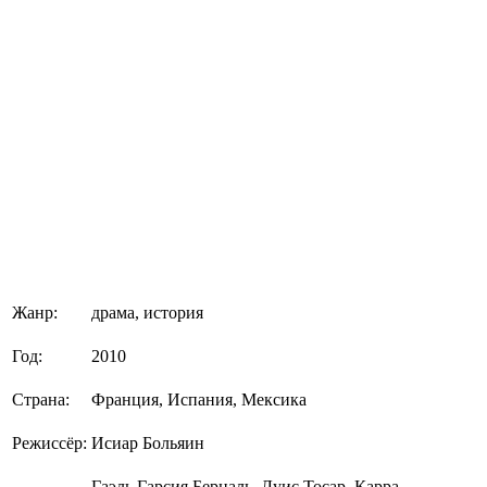
Жанр:
драма, история
Год:
2010
Страна:
Франция, Испания, Мексика
Режиссёр:
Исиар Больяин
Гаэль Гарсия Берналь, Луис Тосар, Карра