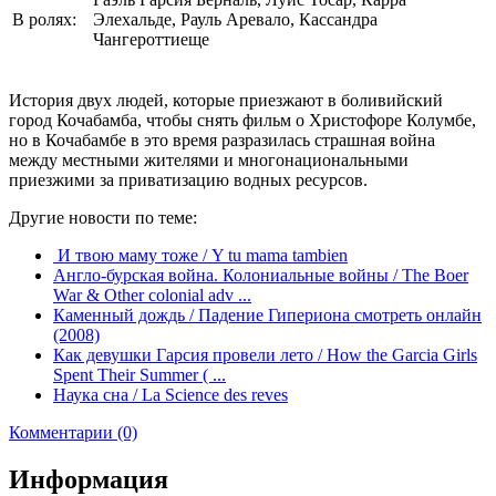
В ролях:
Элехальде, Рауль Аревало, Кассандра
Чангероттиеще
История двух людей, которые приезжают в боливийский
город Кочабамба, чтобы снять фильм о Христофоре Колумбе,
но в Кочабамбе в это время разразилась страшная война
между местными жителями и многонациональными
приезжими за приватизацию водных ресурсов.
Другие новости по теме:
И твою маму тоже / Y tu mama tambien
Англо-бурская война. Колониальные войны / The Boer
War & Other colonial adv ...
Каменный дождь / Падение Гипериона смотреть онлайн
(2008)
Как девушки Гарсия провели лето / How the Garcia Girls
Spent Their Summer ( ...
Наука сна / La Science des reves
Комментарии (0)
Информация