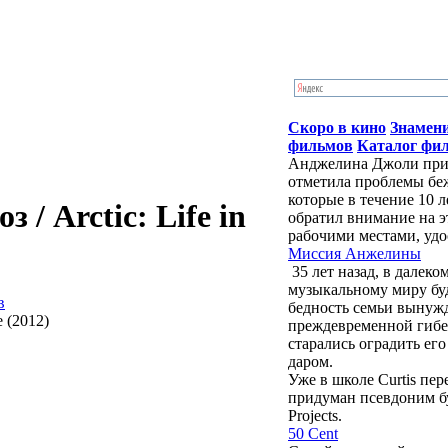
Скоро в кино
Знамен
фильмов
Каталог фи
Анджелина Джоли приб
отметила проблемы бе
которые в течение 10 
/ Arctic: Life in
обратил внимание на э
рабочими местами, удо
Миссия Анжелины
35 лет назад, в далек
музыкальному миру бу
в
бедность семьи вынужд
преждевременной гибе
старались оградить ег
даром.
Уже в школе Curtis пе
придуман псевдоним буд
Projects.
50 Cent