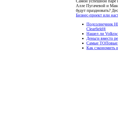
Самой успешной паре в
Алле Пугачевой и Макс
будут праздновать? Д
Бизнес-проект или нас
Подсолнечник НК
Clearfield®
Нашел ли Volksw
Деньги вместо р
Самые ТОПовые с
Как сэкономить н