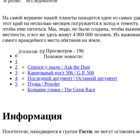
В ролях:
исследователи
На самой вершине нашей планеты находится один из самых уда
этот край на несколько месяцев погружается в холод и темноту. 
чтобы ими питаться. Мы, люди, не были созданы, чтобы выжив
местности, и все же здесь живут 4 000 000 человек. Их выжива
самого враждебного места обитания на земле.
| Просмотров - 196
(голосов: 0)
0
Похожие новости:
1
2
Спроси у пыли / Ask the Dust
3
Караульный пост 506 / G.P. 506
4
Последний аргумент / Останнiй аргумент
5
Пудра / Powder
Большие гонки / The Great Race
Информация
Посетители, находящиеся в группе
Гости
, не могут оставлять