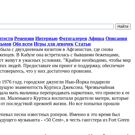
итости
Рецензии
Интервью
Фотогалерея
Афиша
Описания
льмов
Обо всем
Игры для девочек
Статьи
ыла с двухдневным визитом в Афганистан, где снова
женцев. В Кабуле она встретилась с бывшими беженцами,
лет живут в ужасных условиях. "Крайне необходимо, чтобы мир
тих людей. Предоставьте им приют и поддержку, обеспечьте
стоверьтесь, что у них достаточно провизии.
ом 1976 году, городские джунгли Нью-Йорка подарили
дущую знаменитость Куртиса Джексона. Чрезвычайная
ала мать мальчика перепродавать наркотики, что привело к ее
ли. Маленького Куртиса воспитали родители матери, которые
о от последствий прежней жизни. Но все попытки прошли
репевал песни известных рэперов. Именно в это время был
ущего музыканта - «50 Cent», в честь гангстера из Fort Green