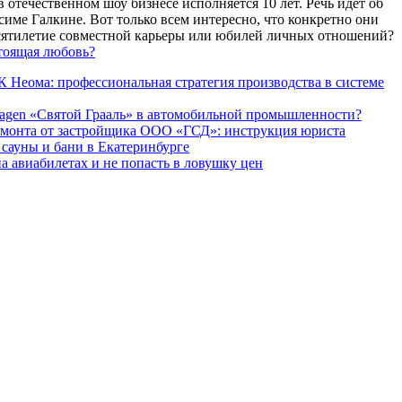
 отечественном шоу бизнесе исполняется 10 лет. Речь идет об
име Галкине. Вот только всем интересно, что конкретно они
есятилетие совместной карьеры или юбилей личных отношений?
тоящая любовь?
 Неома: профессиональная стратегия производства в системе
agen «Святой Грааль» в автомобильной промышленности?
емонта от застройщика ООО «ГСД»: инструкция юриста
ауны и бани в Екатеринбурге
а авиабилетах и не попасть в ловушку цен