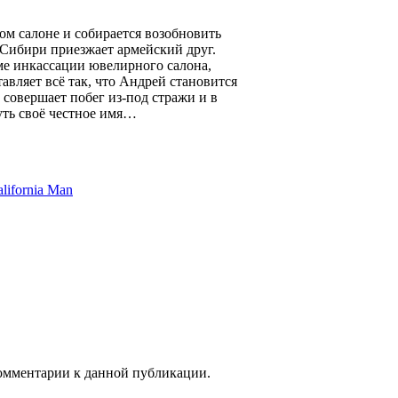
м салоне и собирается возобновить
 Сибири приезжает армейский друг.
ме инкассации ювелирного салона,
тавляет всё так, что Андрей становится
совершает побег из-под стражи и в
уть своё честное имя…
ifornia Man
 комментарии к данной публикации.