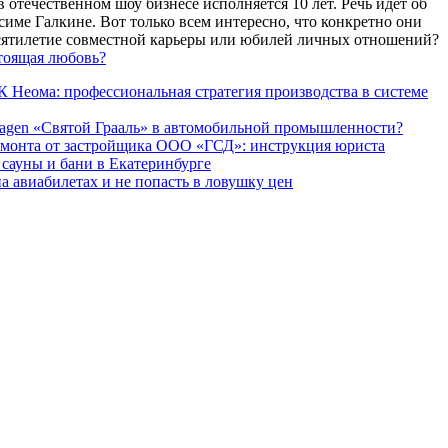
 отечественном шоу бизнесе исполняется 10 лет. Речь идет об
име Галкине. Вот только всем интересно, что конкретно они
есятилетие совместной карьеры или юбилей личных отношений?
тоящая любовь?
 Неома: профессиональная стратегия производства в системе
agen «Святой Грааль» в автомобильной промышленности?
емонта от застройщика ООО «ГСД»: инструкция юриста
ауны и бани в Екатеринбурге
а авиабилетах и не попасть в ловушку цен