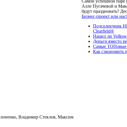
Самой успешной паре в
Алле Пугачевой и Макс
будут праздновать? Д
Бизнес-проект или нас
Подсолнечник НК
Clearfield®
Нашел ли Volksw
Деньги вместо р
Самые ТОПовые с
Как сэкономить н
лоненко, Владимир Стеклов, Максим