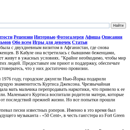
итости
Рецензии
Интервью
Фотогалерея
Афиша
Описания
льмов
Обо всем
Игры для девочек
Статьи
ыла с двухдневным визитом в Афганистан, где снова
женцев. В Кабуле она встретилась с бывшими беженцами,
лет живут в ужасных условиях. "Крайне необходимо, чтобы мир
тих людей. Предоставьте им приют и поддержку, обеспечьте
стоверьтесь, что у них достаточно провизии.
ом 1976 году, городские джунгли Нью-Йорка подарили
дущую знаменитость Куртиса Джексона. Чрезвычайная
ала мать мальчика перепродавать наркотики, что привело к ее
ли. Маленького Куртиса воспитали родители матери, которые
о от последствий прежней жизни. Но все попытки прошли
репевал песни известных рэперов. Именно в это время был
ущего музыканта - «50 Cent», в честь гангстера из Fort Green