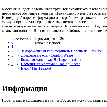
Москвич Андрей Котельников трудится охранником в ювелирно
прерванное обучение в медвузе. Неожиданно к нему в гости из
Выведав у Андрея информацию о его рабочем графике и систе
сибиряк организует ограбление, обеспечивает себе алиби и обс
главным подозреваемым в этом деле. Загнанный в угол Андрей 
компании воровки Яны отправляется в Сибирь в надежде верн
| Просмотров - 126
(голосов: 0)
0
Похожие новости:
1
2
Замороженный калифорниец/ Парень из Енсино / Cal
3
Драконовые осы / Dragon Wasps
4
Большая маленькая Я / Lage de raison
5
Поменяться местами / Trading Places
Буря / The Tempest
Информация
Посетители, находящиеся в группе
Гости
, не могут оставлять