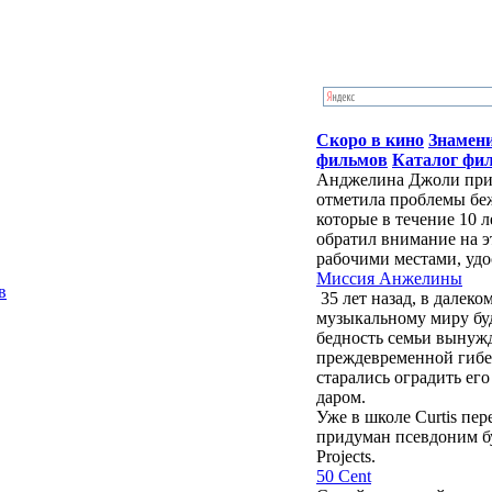
Скоро в кино
Знамен
фильмов
Каталог фи
Анджелина Джоли приб
отметила проблемы бе
которые в течение 10 
обратил внимание на э
рабочими местами, удо
Миссия Анжелины
в
35 лет назад, в далек
музыкальному миру бу
бедность семьи вынужд
преждевременной гибе
старались оградить ег
даром.
Уже в школе Curtis пе
придуман псевдоним буд
Projects.
50 Cent