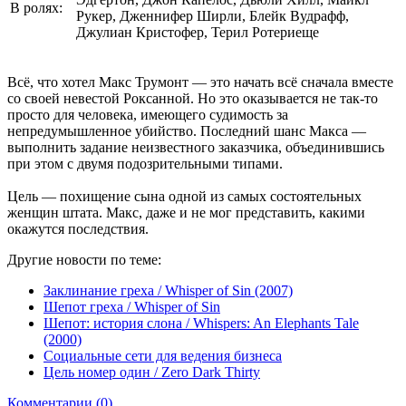
В ролях:
Рукер, Дженнифер Ширли, Блейк Вудрафф,
Джулиан Кристофер, Терил Ротериеще
Всё, что хотел Макс Трумонт — это начать всё сначала вместе
со своей невестой Роксанной. Но это оказывается не так-то
просто для человека, имеющего судимость за
непредумышленное убийство. Последний шанс Макса —
выполнить задание неизвестного заказчика, объединившись
при этом с двумя подозрительными типами.
Цель — похищение сына одной из самых состоятельных
женщин штата. Макс, даже и не мог представить, какими
окажутся последствия.
Другие новости по теме:
Заклинание греха / Whisper of Sin (2007)
Шепот греха / Whisper of Sin
Шепот: история слона / Whispers: An Elephants Tale
(2000)
Социальные сети для ведения бизнеса
Цель номер один / Zero Dark Thirty
Комментарии (0)