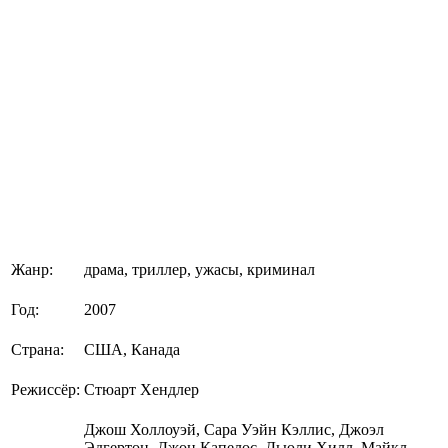
Жанр:
драма, триллер, ужасы, криминал
Год:
2007
Страна:
США, Канада
Режиссёр:
Стюарт Хендлер
Джош Холлоуэй, Сара Уэйн Кэллис, Джоэл
Эдгертон, Джон Капелос, Дьюли Хилл, Майкл