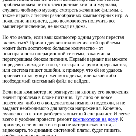
проблем можем читать электронные книги и журналы,
слушать любимую музыку, смотреть желанные фильмы, а
также играть с тысячи разнообразных компьютерных игр. А
появление интернета, дало возможность получить все
вышеперечисленное, не выходя из дома.
Но что делать, если ваш компьютер одним утром перестал
включаться? Причин для возникновения этой проблемы
может быть достаточно большое количество - от
неисправности операционной системы, заканчивая
перегоревшем блоком питания. Первый вариант вы можете
определять исходя из того, что экран загрузки прерывается,
или система пишет ошибки, к примеру, что ей не удалось
произвести загрузку с жесткого диска, или какой либо
необходимый системный файл не найден.
Если ваш компьютер не реагирует на кнопку его включения,
значит проблема в блоке питания. Тут либо он вовсе
перегорел, либо его конденсаторы немного подсохли, и не
выдают необходимого для запуска напряжения. Конечно,
лучше всего в этом разберется опытный специалист. И легче
всего и удобнее провести ремонт
компьютеров на дому
. К
примеру, если вышел из строя не материнская плата, а
видеокарта, то динамик системной платы, будет пищать,
сообщая о неисправности.