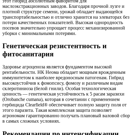
этот гибрид абсолютным фаворитом для
маслоэкстракционных заводов. Благодаря прочной лузге и
плотной структуре семени, урожай обладает выдающейся
транспортабельностью и отлично хранится на элеваторах без
потери качественных показателей. Высокая однородность
посевов значительно упрощает процесс механизированной
уборки с минимальными потерями.
Генетическая резистентность и
фитосанитария
Здоровье агроценоза является фундаментом высокой
рентабельности. НК Неома обладает мощным врожденным
иммунитетом к наиболее вредоносным патогенам. Гибрид
высокоустойчив к фомопсису, фомозу и различным видам
склеротиниоза (белой гнили). Особая технологическая
ценность — генетическая устойчивость к 5 расам заразихи
(Orobanche cumana), которая в сочетании с применением
гербицида Clearfield® обеспечивает полную защиту поля от
этого паразита. Такая комплексная защита позволяет
агрономам гарантированно получать плановый валовой сбор
в самых сложных условиях.
Рекомендации по интенсификации