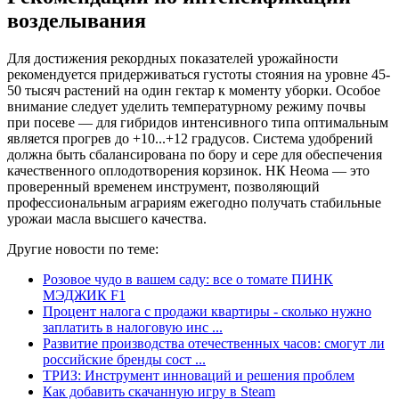
возделывания
Для достижения рекордных показателей урожайности
рекомендуется придерживаться густоты стояния на уровне 45-
50 тысяч растений на один гектар к моменту уборки. Особое
внимание следует уделить температурному режиму почвы
при посеве — для гибридов интенсивного типа оптимальным
является прогрев до +10...+12 градусов. Система удобрений
должна быть сбалансирована по бору и сере для обеспечения
качественного оплодотворения корзинок. НК Неома — это
проверенный временем инструмент, позволяющий
профессиональным аграриям ежегодно получать стабильные
урожаи масла высшего качества.
Другие новости по теме:
Розовое чудо в вашем саду: все о томате ПИНК
МЭДЖИК F1
Процент налога с продажи квартиры - сколько нужно
заплатить в налоговую инс ...
Развитие производства отечественных часов: смогут ли
российские бренды сост ...
ТРИЗ: Инструмент инноваций и решения проблем
Как добавить скачанную игру в Steam