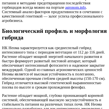
питания и методами предотвращения последействия
гербицидов всегда можно на портале
agronom.info
.
Системный анализ факторов продуктивности в сочетании с
качественной генетикой — залог успеха профессионального
агробизнеса.
Биологический профиль и морфология
гибрида
НК Неома характеризуется как среднеспелый гибрид
интенсивного типа с периодом вегетации от 112 до 116 дней.
Растение обладает мощной энергией начального развития и
быстро формирует развитый листовой аппарат, который
обеспечивает интенсивный фотосинтез и надежное закрытие
междурядий. Одной из главных агрономических ценностей
Неомы является её высокая устойчивость к полеганию,
обеспеченная прочным стеблем средней высоты (150-170 см).
Гибрид отличается высокой генетической выравненностью
посева по высоте и срокам прохождения фенофаз.
Растение обладает мощной, глубоко проникающей корневой
системой, обеспечивающей высокую засухоустойчивость и
стабильность питания на различных типах почв. НК Неома
специально разработана для зон интенсивного земледелия с