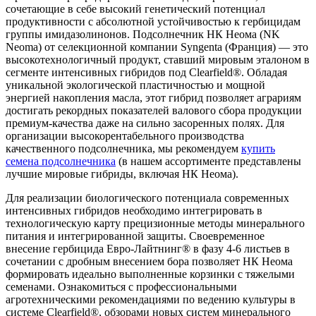
сочетающие в себе высокий генетический потенциал
продуктивности с абсолютной устойчивостью к гербицидам
группы имидазолинонов. Подсолнечник НК Неома (NK
Neoma) от селекционной компании Syngenta (Франция) — это
высокотехнологичный продукт, ставший мировым эталоном в
сегменте интенсивных гибридов под Clearfield®. Обладая
уникальной экологической пластичностью и мощной
энергией накопления масла, этот гибрид позволяет аграриям
достигать рекордных показателей валового сбора продукции
премиум-качества даже на сильно засоренных полях. Для
организации высокорентабельного производства
качественного подсолнечника, мы рекомендуем
купить
семена подсолнечника
(в нашем ассортименте представлены
лучшие мировые гибриды, включая НК Неома).
Для реализации биологического потенциала современных
интенсивных гибридов необходимо интегрировать в
технологическую карту прецизионные методы минерального
питания и интегрированной защиты. Своевременное
внесение гербицида Евро-Лайтнинг® в фазу 4-6 листьев в
сочетании с дробным внесением бора позволяет НК Неома
формировать идеально выполненные корзинки с тяжелыми
семенами. Ознакомиться с профессиональными
агротехническими рекомендациями по ведению культуры в
системе Clearfield®, обзорами новых систем минерального