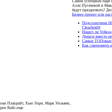
Самой успешной паре в
Алле Пугачевой и Макс
будут праздновать? Д
Бизнес-проект или нас
Подсолнечник НК
Clearfield®
Нашел ли Volksw
Деньги вместо р
Самые ТОПовые с
Как сэкономить н
оан Плаурайт, Хью Лори, Марк Уильямс,
рен Вайс.еще