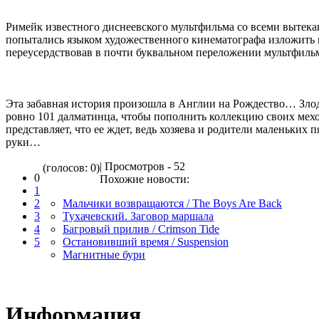
Римейк известного диснеевского мультфильма со всеми выте
попытались языком художественного кинематографа изложить 
переусердствовав в почти буквальном переложении мультфиль
Эта забавная история произошла в Англии на Рождество… Зло
ровно 101 далматинца, чтобы пополнить коллекцию своих мехо
представляет, что ее ждет, ведь хозяева и родители маленьких 
руки…
| Просмотров - 52
(голосов: 0)
0
Похожие новости:
1
2
Мальчики возвращаются / The Boys Are Back
3
Тухачевский. Заговор маршала
4
Багровый прилив / Crimson Tide
5
Остановивший время / Suspension
Магнитные бури
Информация