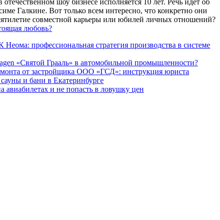
 отечественном шоу бизнесе исполняется 10 лет. Речь идет об
име Галкине. Вот только всем интересно, что конкретно они
есятилетие совместной карьеры или юбилей личных отношений?
тоящая любовь?
 Неома: профессиональная стратегия производства в системе
agen «Святой Грааль» в автомобильной промышленности?
емонта от застройщика ООО «ГСД»: инструкция юриста
ауны и бани в Екатеринбурге
а авиабилетах и не попасть в ловушку цен