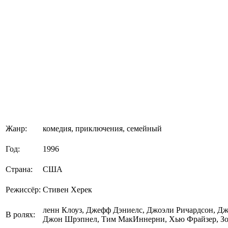
Жанр:
комедия, приключения, семейный
Год:
1996
Страна:
США
Режиссёр:
Стивен Херек
ленн Клоуз, Джефф Дэниелс, Джоэли Ричардсон, Дж
В ролях:
Джон Шрэпнел, Тим МакИннерни, Хью Фрайзер, Зо