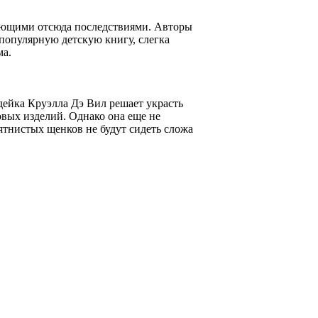
кающими отсюда последствиями. Авторы
популярную детскую книгу, слегка
ма.
дейка Круэлла Дэ Вил решает украсть
вых изделий. Однако она еще не
пятнистых щенков не будут сидеть сложа