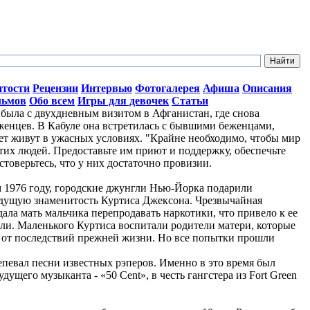
итости
Рецензии
Интервью
Фотогалерея
Афиша
Описания
льмов
Обо всем
Игры для девочек
Статьи
ыла с двухдневным визитом в Афганистан, где снова
женцев. В Кабуле она встретилась с бывшими беженцами,
лет живут в ужасных условиях. "Крайне необходимо, чтобы мир
тих людей. Предоставьте им приют и поддержку, обеспечьте
стоверьтесь, что у них достаточно провизии.
ом 1976 году, городские джунгли Нью-Йорка подарили
дущую знаменитость Куртиса Джексона. Чрезвычайная
ала мать мальчика перепродавать наркотики, что привело к ее
ли. Маленького Куртиса воспитали родители матери, которые
о от последствий прежней жизни. Но все попытки прошли
репевал песни известных рэперов. Именно в это время был
ущего музыканта - «50 Cent», в честь гангстера из Fort Green