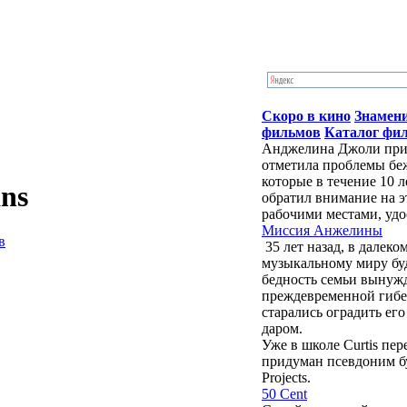
Скоро в кино
Знамен
фильмов
Каталог фи
Анджелина Джоли приб
отметила проблемы бе
которые в течение 10 
ans
обратил внимание на э
рабочими местами, удо
Миссия Анжелины
в
35 лет назад, в далек
музыкальному миру бу
бедность семьи вынужд
преждевременной гибе
старались оградить ег
даром.
Уже в школе Curtis пе
придуман псевдоним буд
Projects.
50 Cent