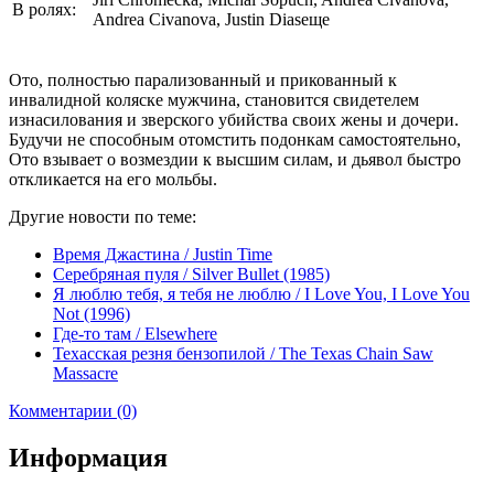
В ролях:
Andrea Civanova, Justin Diasеще
Ото, полностью парализованный и прикованный к
инвалидной коляске мужчина, становится свидетелем
изнасилования и зверского убийства своих жены и дочери.
Будучи не способным отомстить подонкам самостоятельно,
Ото взывает о возмездии к высшим силам, и дьявол быстро
откликается на его мольбы.
Другие новости по теме:
Время Джастина / Justin Time
Серебряная пуля / Silver Bullet (1985)
Я люблю тебя, я тебя не люблю / I Love You, I Love You
Not (1996)
Где-то там / Elsewhere
Техасская резня бензопилой / The Texas Chain Saw
Massacre
Комментарии (0)
Информация