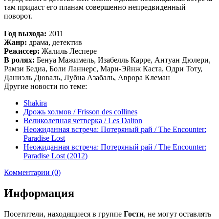
там придаст его планам совершенно непредвиденный
поворот.
Год выхода:
2011
Жанр:
драма, детектив
Режиссер:
Жалиль Леспере
В ролях:
Бенуа Мажимель, Изабелль Карре, Антуан Дюлери,
Рамзи Бедиа, Боли Ланнерс, Мари-Эйнж Каста, Одри Тоту,
Даниэль Дюваль, Лубна Азабаль, Аврора Клеман
Другие новости по теме:
Shakira
Дрожь холмов / Frisson des collines
Великолепная четверка / Les Dalton
Неожиданная встреча: Потеряный рай / The Encounter:
Paradise Lost
Неожиданная встреча: Потеряный рай / The Encounter:
Paradise Lost (2012)
Комментарии (0)
Информация
Посетители, находящиеся в группе
Гости
, не могут оставлять