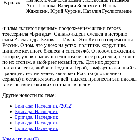
В ролях:
Анна Попова, Валерий Золотухин, Игорь
Жижикин, Юрий Чурсин, Наталия Гуслистаяеще
Фильм является идейным продолжением жизни героев
телесериала «Бригада». Однако акцент смещен в историю
сына Александра Белова — Ивана. Это Кино о современной
России. О том, что у всех на устах: политике, коррупции,
цинизме крупного бизнеса и спецслужб. О новом поколении,
которое, узнав правду о нечистом бизнесе родителей, не идет
по их стопам, а выбирает новый путь. Для них дороги
понятия чести, любви и Родины. Герой, комфортно живший за
границей, тем не менее, выбирает Россию (в отличие от
сериала) и остается жить в ней, надеясь привнести эти идеалы
в жизнь своих близких и страны в целом.
Другие новости по теме:
Бригада: Наследник (2012)
Бригада. Наследник
Бригада. Наследник
Бригада. Наследник
Бригада. Наследник
Комментарии (0)