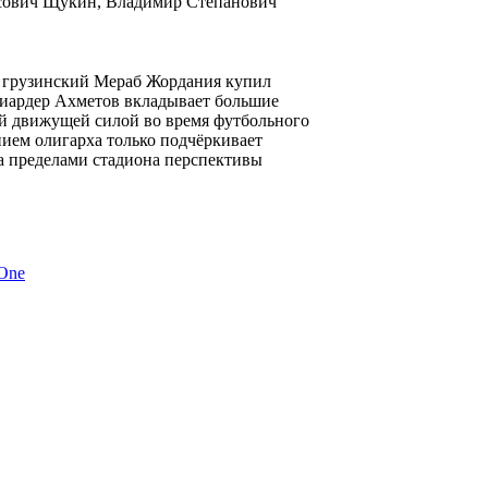
исович Щукин, Владимир Степанович
, грузинский Мераб Жордания купил
лиардер Ахметов вкладывает большие
кой движущей силой во время футбольного
ием олигарха только подчёркивает
а пределами стадиона перспективы
 One