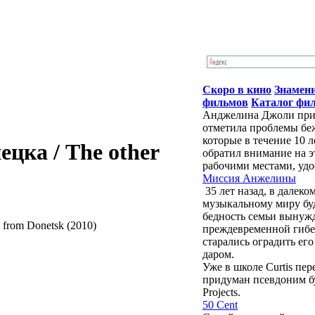
Скоро в кино
Знамен
фильмов
Каталог фи
Анджелина Джоли приб
отметила проблемы бе
которые в течение 10 
цка / The other
обратил внимание на э
рабочими местами, удо
Миссия Анжелины
35 лет назад, в далек
музыкальному миру бу
бедность семьи вынужд
преждевременной гибе
старались оградить ег
даром.
Уже в школе Curtis пе
придуман псевдоним буд
Projects.
50 Cent