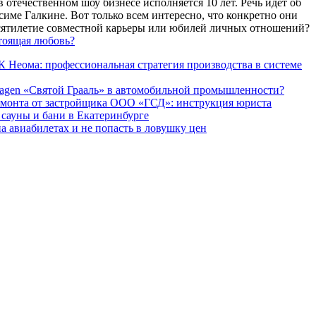
 отечественном шоу бизнесе исполняется 10 лет. Речь идет об
име Галкине. Вот только всем интересно, что конкретно они
есятилетие совместной карьеры или юбилей личных отношений?
тоящая любовь?
 Неома: профессиональная стратегия производства в системе
agen «Святой Грааль» в автомобильной промышленности?
емонта от застройщика ООО «ГСД»: инструкция юриста
ауны и бани в Екатеринбурге
а авиабилетах и не попасть в ловушку цен