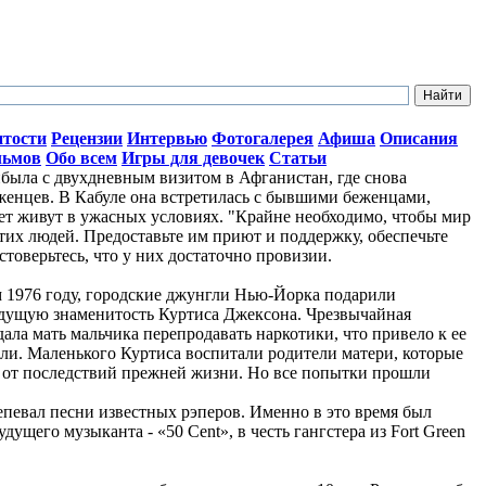
итости
Рецензии
Интервью
Фотогалерея
Афиша
Описания
льмов
Обо всем
Игры для девочек
Статьи
ыла с двухдневным визитом в Афганистан, где снова
женцев. В Кабуле она встретилась с бывшими беженцами,
лет живут в ужасных условиях. "Крайне необходимо, чтобы мир
тих людей. Предоставьте им приют и поддержку, обеспечьте
стоверьтесь, что у них достаточно провизии.
ом 1976 году, городские джунгли Нью-Йорка подарили
дущую знаменитость Куртиса Джексона. Чрезвычайная
ала мать мальчика перепродавать наркотики, что привело к ее
ли. Маленького Куртиса воспитали родители матери, которые
о от последствий прежней жизни. Но все попытки прошли
репевал песни известных рэперов. Именно в это время был
ущего музыканта - «50 Cent», в честь гангстера из Fort Green