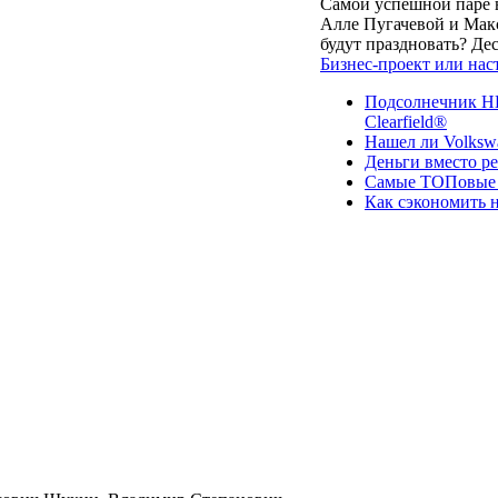
Самой успешной паре в
Алле Пугачевой и Макс
будут праздновать? Д
Бизнес-проект или нас
Подсолнечник НК
Clearfield®
Нашел ли Volksw
Деньги вместо р
Самые ТОПовые с
Как сэкономить н