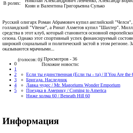
Николай Александрович Левченко, Александр Бор
В ролях:
Киян и Валентина Григорьевна Сулько
Русский олигарх Роман Абрамович купил английский "Челси"
голландский "Vitesse", а Ринат Ахметов купил "Шахтер". Мил
средства в этот клуб, который становится основной европейс
сезона. Однако этот спортивный успех финансируемый состоян
широкий социальный и политический застой в этом регионе. З
оказываются мрачными...
| Просмотров - 36
(голосов: 0)
0
Похожие новости:
1
2
Если ты единственная (Если ты - та) / If You Are the
3
Бригада. Наследник
4
Лавка чудес / Mr. Magoriums Wonder Emporium
5
Поездка в Америку / Coming to America
Ниже холма 60 / Beneath Hill 60
Информация