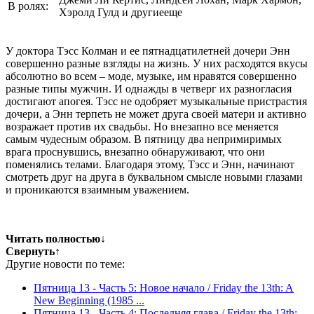
В ролях:
Хэролд Гулд и другиееще
У доктора Тэсс Колман и ее пятнадцатилетней дочери Энн
совершенно разные взгляды на жизнь. У них расходятся вкусы
абсолютно во всем – моде, музыке, им нравятся совершенно
разные типы мужчин. И однажды в четверг их разногласия
достигают апогея. Тэсс не одобряет музыкальные пристрастия
дочери, а Энн терпеть не может друга своей матери и активно
возражает против их свадьбы. Но внезапно все меняется
самым чудесным образом. В пятницу два непримиримых
врага проснувшись, внезапно обнаруживают, что они
поменялись телами. Благодаря этому, Тэсс и Энн, начинают
смотреть друг на друга в буквальном смысле новыми глазами
и проникаются взаимным уважением.
Читать полностью
↓
Свернуть
↑
Другие новости по теме:
Пятница 13 - Часть 5: Новое начало / Friday the 13th: A
New Beginning (1985 ...
Пятница 13 - Часть 4: Последняя глава / Friday the 13th: