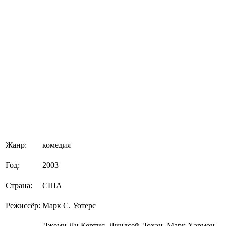
Жанр:
комедия
Год:
2003
Страна:
США
Режиссёр:
Марк С. Уотерс
Джеми Ли Кертис, Линдсей Лохан, Марк Хармон,