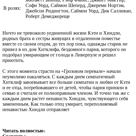
Софи Уорд, Саймон Шеперд, Джереми Нортэм,
В ролях:
Джейсон Ридингтон, Саймон Уорд, Дик Салливан,
Роберт Демеджереще
Ничто не тревожило уединенной жизни Кэти и Хиндли,
родных брата и сестры живущих в отдаленном поместье
вместе со своим отцом, до тех пор пока, однажды старик не
привел в их дом Хитклифа, бездомного парня, которого он
подобрал умирающим от голода в Ливерпуле и решил
приютить.
С этого момента страсти на «Грозовом перевале» начали
неумолимо накаляться. С каждым днем симпатичный
Хитклиф завоевывает все больше симпатии и любви от Кэти
и ее отца, потребовавшего от детей, чтобы парня приняли в
семью и считали ее полноправным членом. И точно так же с
каждым днем растет ненависть Хиндли, чувствующего себя
замененным. Как только отец умирает, переполняемый
ненавистью Хиндли отправляет
Читать полностью
↓