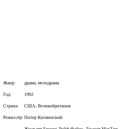
Жанр:
драма, мелодрама
Год:
1992
Страна:
США, Великобритания
Режиссёр:
Питер Косминский
Жюльетт Бинош, Рэйф Файнс, Джанет МакТир,