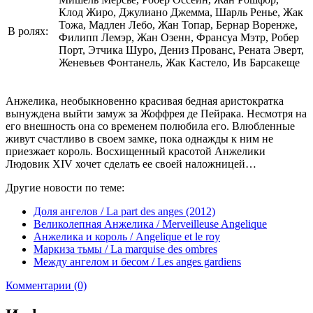
Клод Жиро, Джулиано Джемма, Шарль Ренье, Жак
Тожа, Мадлен Лебо, Жан Топар, Бернар Воренже,
В ролях:
Филипп Лемэр, Жан Озенн, Франсуа Мэтр, Робер
Порт, Этчика Шуро, Дениз Прованс, Рената Эверт,
Женевьев Фонтанель, Жак Кастело, Ив Барсакеще
Анжелика, необыкновенно красивая бедная аристократка
вынуждена выйти замуж за Жоффрея де Пейрака. Несмотря на
его внешность она со временем полюбила его. Влюбленные
живут счастливо в своем замке, пока однажды к ним не
приезжает король. Восхищенный красотой Анжелики
Людовик XIV хочет сделать ее своей наложницей…
Другие новости по теме:
Доля ангелов / La part des anges (2012)
Великолепная Анжелика / Merveilleuse Angelique
Анжелика и король / Angelique et le roy
Маркиза тьмы / La marquise des ombres
Между ангелом и бесом / Les anges gardiens
Комментарии (0)