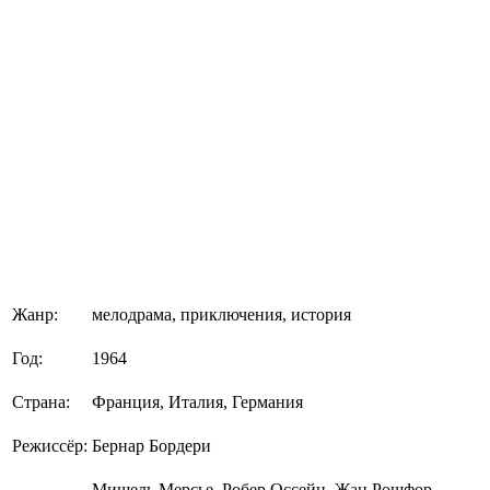
Жанр:
мелодрама, приключения, история
Год:
1964
Страна:
Франция, Италия, Германия
Режиссёр:
Бернар Бордери
Мишель Мерсье, Робер Оссейн, Жан Рошфор,