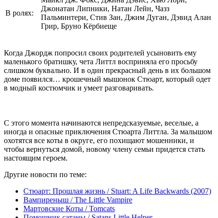
Джонатан Липники, Натан Лейн, Чазз
В ролях:
Пальминтери, Стив Зан, Джим Дуган, Дэвид Алан
Грир, Бруно Кёрбиеще
Когда Джордж попросил своих родителей усыновить ему
маленького братишку, чета Литтл восприняла его просьбу
слишком буквально. И в один прекрасный день в их большом
доме появился… крошечный мышонок Стюарт, который одет
в модный костюмчик и умеет разговаривать.
С этого момента начинаются непредсказуемые, веселые, а
иногда и опасные приключения Стюарта Литтла. За малышом
охотятся все коты в округе, его похищают мошенники, и
чтобы вернуться домой, новому члену семьи придется стать
настоящим героем.
Другие новости по теме:
Стюарт: Прошлая жизнь / Stuart: A Life Backwards (2007)
Вампиреныш / The Little Vampire
Мартовские Коты / Tomcats
Помощник сатаны / Satans Little Helper