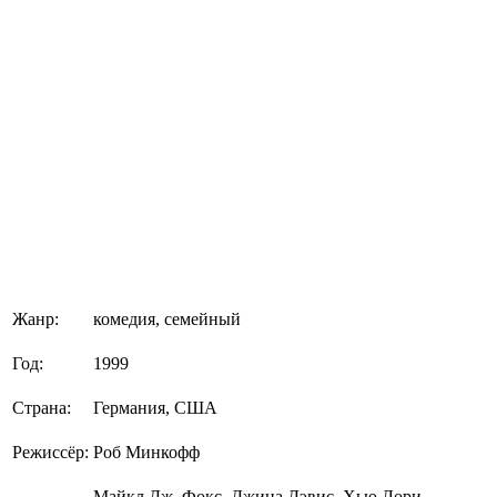
Жанр:
комедия, семейный
Год:
1999
Страна:
Германия, США
Режиссёр:
Роб Минкофф
Майкл Дж. Фокс, Джина Дэвис, Хью Лори,