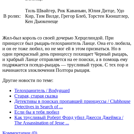
Тиль Швайгер, Рик Каваньян, Юлия Дитце, Удо
В ролях:
Кир, Тим Вилде, Грегор Блеб, Торстен Кюнштлер,
Кен Дьюкенеще
Жил-был король со своей дочерью Херцелиндой. При
принцессе был рыцарь-телохранитель Ланце. Она его любила,
и он ее тоже любил, но не мог ей в этом признаться. Но в
один прекрасный день принцессу похищает Черный рыцарь,
и храбрый Ланце отправляется на ее поиски, а в помощь ему
подряжается псевдо-рыцарь — трусливый турок. С тех пор и
начинаются злоключения Полтора рыцаря.
Другие новости по теме:
Телохранитель / Bodyguard
Старая, старая сказка
Детективы в поисках пропавшей принцессы / Clubhouse
Detectives in Search of ...
Если бы я тебя любил
Как трусливый Роберт Форд убил Джесси Джеймса /
The Assassination of Jesse ...
Комментарии (0)