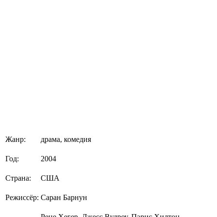
Жанр:
драма, комедия
Год:
2004
Страна:
США
Режиссёр:
Саран Барнун
Рене Хегер, Джесс Вудроу, Пэрис Хилтон,