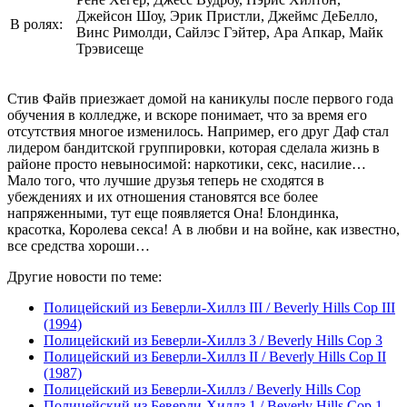
Джейсон Шоу, Эрик Пристли, Джеймс ДеБелло,
В ролях:
Винс Римолди, Сайлэс Гэйтер, Ара Апкар, Майк
Трэвисеще
Стив Файв приезжает домой на каникулы после первого года
обучения в колледже, и вскоре понимает, что за время его
отсутствия многое изменилось. Например, его друг Даф стал
лидером бандитской группировки, которая сделала жизнь в
районе просто невыносимой: наркотики, секс, насилие…
Мало того, что лучшие друзья теперь не сходятся в
убеждениях и их отношения становятся все более
напряженными, тут еще появляется Она! Блондинка,
красотка, Королева секса! А в любви и на войне, как известно,
все средства хороши…
Другие новости по теме:
Полицейский из Беверли-Хиллз III / Beverly Hills Cop III
(1994)
Полицейский из Беверли-Хиллз 3 / Beverly Hills Cop 3
Полицейский из Беверли-Хиллз II / Beverly Hills Cop II
(1987)
Полицейский из Беверли-Хиллз / Beverly Hills Cop
Полицейский из Беверли-Хиллз 1 / Beverly Hills Cop 1