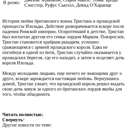
В ролях:
Сэнгстер, Руфус Сьюэлл, Девид О'Хараеще
История любви британского воина Тристана и ирландской
принцессы Изольды. Действие разворачивается вскоре после
падения Римской империи. Осиротевший в детстве, Тристан
был воспитан другом его семьи лордом Марком. Повзрослев,
Тристан становится храбрым рыцарем, успешно
сражающимся с армией ирландского короля. Едва не
погибнув в одной из битв, Тристан случайно оказывается у
ирландских берегов, где его находит, а затем и исцеляет дочь
короля Изольда.
Между молодыми людьми, еще ничего не знающими друг о
друге, вскоре зарождается настоящая любовь. Вернувшись
домой, Тристан узнает, что ирландский король решил выдать
свою дочь замуж за одного из британских лордов якобы для
того, чтобы объединить
Читать полностью
↓
Свернуть
↑
Другие новости по теме: