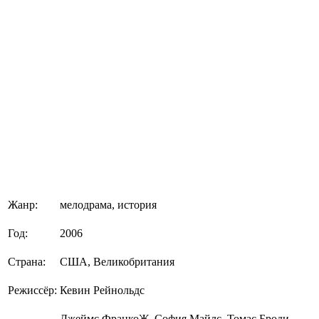
Жанр:
мелодрама, история
Год:
2006
Страна:
США, Великобритания
Режиссёр:
Кевин Рейнольдс
Джеймс ФранкоЖ, София Майлс, Томас Броди