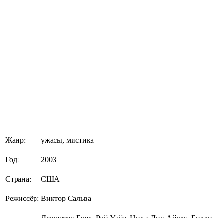
Жанр:
ужасы, мистика
Год:
2003
Страна:
США
Режиссёр:
Виктор Сальва
Джонатан Брек, Рэй Уайз, Ники Лин Айкос, Билли