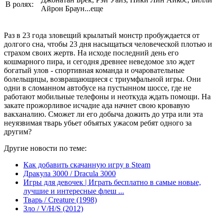
В ролях:
Айрон Браун...еще
Раз в 23 года зловещий крылатый монстр пробуждается от
долгого сна, чтобы 23 дня насыщаться человеческой плотью и
страхом своих жертв. На исходе последний день его
кошмарного пира, и сегодня древнее неведомое зло ждет
богатый улов - спортивная команда и очаровательные
болельщицы, возвращающиеся с триумфальной игры. Они
одни в сломанном автобусе на пустынном шоссе, где не
работают мобильные телефоны и неоткуда ждать помощи. На
закате прожорливое исчадие ада начнет свою кровавую
вакханалию. Сможет ли его добыча дожить до утра или эта
неуязвимая тварь убьет объятых ужасом ребят одного за
другим?
Другие новости по теме:
Как добавить скачанную игру в Steam
Дракула 3000 / Dracula 3000
Игры для девочек | Играть бесплатно в самые новые,
лучшие и интересные флеш ...
Тварь / Creature (1998)
Зло / V/H/S (2012)