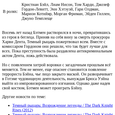
Кристиан Бэйл, Лиам Нисон, Том Харди, Джозеф
Гордон-Левитт, Энн Хэтэуэй, Гари Олдман,
В ролях:
Марион Котийяр, Морган Фриман, Эйден Гиллен,
Джуно Темплеще
Восемь лет назад Бэтмен растворился в ночи, превратившись
из героя в беглеца. Приняв на себя вину за смерть прокурора
Харви Дента, Темный рыцарь пожертвовал всем. Вместе с
комиссаром Гордоном они решили, что так будет лучше для
всех. Пока преступность была раздавлена антикриминальным
актом Дента, ложь действовала.
Но с появлением хитрой воровки с загадочным прошлым всё
меняется. Тем не менее, еще опаснее становится появление
террориста Бэйна, чье лицо закрыто маской. Он разворачивает
в Готэме чудовищную деятельность, вынуждая Брюса Уэйна
выйти из импровизированного изгнания. Однако даже надев
свой костюм, Бэтмен может проиграть Бэйну.
Другие новости по теме:
Темный рыцарь: Возрождение легенды / The Dark Knight
Rises (2012)
Темный рыцарь: Возрождение легенды / The Dark Knight