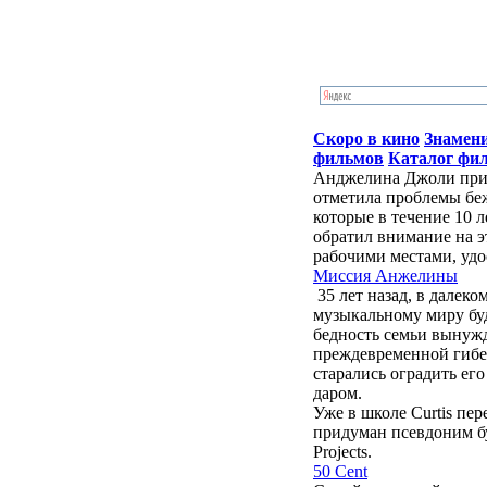
Скоро в кино
Знамен
фильмов
Каталог фи
Анджелина Джоли приб
отметила проблемы бе
которые в течение 10 
обратил внимание на э
рабочими местами, удо
Миссия Анжелины
35 лет назад, в далек
музыкальному миру бу
бедность семьи вынужд
преждевременной гибе
старались оградить ег
даром.
Уже в школе Curtis пе
придуман псевдоним буд
Projects.
50 Cent