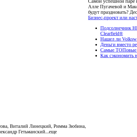
Самой успешной паре в
Алле Пугачевой и Макс
будут праздновать? Д
Бизнес-проект или нас
Подсолнечник НК
Clearfield®
Нашел ли Volksw
Деньги вместо р
Самые ТОПовые с
Как сэкономить н
това, Виталий Линецкий, Римма Зюбина,
ександр Гетьманский...еще