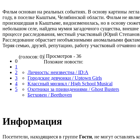
Фильм основан на реальных событиях. В основу картины легла
году, в поселке Кыштым, Челябинской области. Фильм не явля
произошедшая в Кыштыме, видоизменилась, но в основу сюжет
небольшом селе, найдена мумия загадочного существа, внешн
процессе расследования, местный участковый (Юрий Степанов)
Расследование обрастает необъяснимыми аномальными фактами,
Теряя семью, друзей, репутацию, работу участковый отчаянно и
| Просмотров - 36
(голосов: 0)
0
Похожие новости:
1
2
Личность: неизвестна / ID:A
3
Городские девчонки / Uptown Girls
4
Классный мюзикл / High School Musical
5
Охотники за привидениями / Ghost Busters
Бетховен / Beethoven
Информация
Посетители, находящиеся в группе
Гости
, не могут оставлять