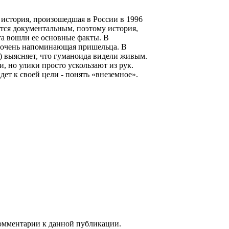
 история, произошедшая в России в 1996
ется документальным, поэтому история,
а вошли ее основные факты. В
е очень напоминающая пришельца. В
 выясняет, что гуманоида видели живым.
 но улики просто ускользают из рук.
дет к своей цели - понять «внеземное».
 комментарии к данной публикации.