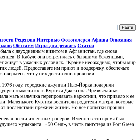
итости
Рецензии
Интервью
Фотогалерея
Афиша
Описания
льмов
Обо всем
Игры для девочек
Статьи
ыла с двухдневным визитом в Афганистан, где снова
женцев. В Кабуле она встретилась с бывшими беженцами,
лет живут в ужасных условиях. "Крайне необходимо, чтобы мир
тих людей. Предоставьте им приют и поддержку, обеспечьте
стоверьтесь, что у них достаточно провизии.
ом 1976 году, городские джунгли Нью-Йорка подарили
дущую знаменитость Куртиса Джексона. Чрезвычайная
ала мать мальчика перепродавать наркотики, что привело к ее
ли. Маленького Куртиса воспитали родители матери, которые
о от последствий прежней жизни. Но все попытки прошли
репевал песни известных рэперов. Именно в это время был
ущего музыканта - «50 Cent», в честь гангстера из Fort Green