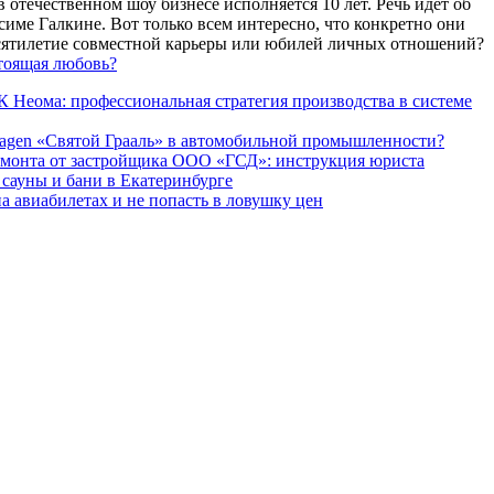
 отечественном шоу бизнесе исполняется 10 лет. Речь идет об
име Галкине. Вот только всем интересно, что конкретно они
есятилетие совместной карьеры или юбилей личных отношений?
тоящая любовь?
 Неома: профессиональная стратегия производства в системе
agen «Святой Грааль» в автомобильной промышленности?
емонта от застройщика ООО «ГСД»: инструкция юриста
ауны и бани в Екатеринбурге
а авиабилетах и не попасть в ловушку цен