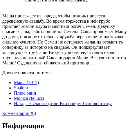
Маша приезжает из города, чтобы помочь провести
деревенскую свадьбу. Во время торжества к ней грубо
пристает хозяин клуба и местный богач Семен. Девушку
спасает Саша, работающий на Семена. Саша провожает Машу
до дома, и вскоре их нежная дружба перерастает в настоящее
сильное чувство. Но Семен не оставляет желания отомстить
сопернику за историю на свадьбе. Он подкарауливает
младшую сестру Саши Вику и убивает ее, оставив около
трупа кулон, который Саша подарил Маше. Все улики против
Маши! Суд выносит ей жестокий приговор…
Другие новости по теме:
Маша (2012)
Shakira
Плюс один
Monica Bellucci
Назад - к счастью, или Кто найдет Синюю птицу
Комментарии (0)
Информация