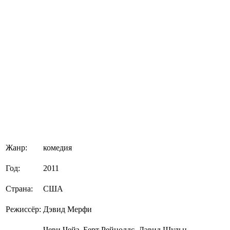
Жанр:
комедия
Год:
2011
Страна:
США
Режиссёр:
Дэвид Мерфи
Чеви Чейз, Берт Рейнолдс, Дэвид Шульц,