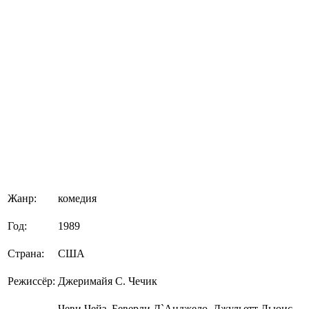
Жанр:
комедия
Год:
1989
Страна:
США
Режиссёр:
Джеримайя С. Чечик
Чеви Чейз, Беверли Д`Анджело, Джульетт Льюис,