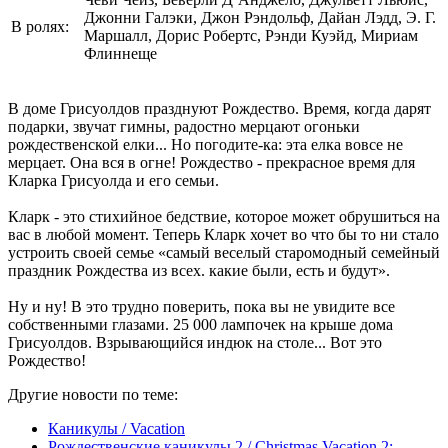
Джонни Галэки, Джон Рэндольф, Дайан Лэдд, Э. Г.
В ролях:
Маршалл, Дорис Робертс, Рэнди Куэйд, Мириам
Флиннеще
В доме Грисуолдов празднуют Рождество. Время, когда дарят
подарки, звучат гимны, радостно мерцают огоньки
рождественской елки... Но погодите-ка: эта елка вовсе не
мерцает. Она вся в огне! Рождество - прекрасное время для
Кларка Грисуолда и его семьи.
Кларк - это стихийное бедствие, которое может обрушиться на
вас в любой момент. Теперь Кларк хочет во что бы то ни стало
устроить своей семье «самый веселый старомодный семейный
праздник Рождества из всех. какие были, есть и будут».
Ну и ну! В это трудно поверить, пока вы не увидите все
собственными глазами. 25 000 лампочек на крыше дома
Грисуолдов. Взрывающийся индюк на столе... Вот это
Рождество!
Другие новости по теме:
Каникулы / Vacation
Рождественские каникулы 2 / Christmas Vacation 2: