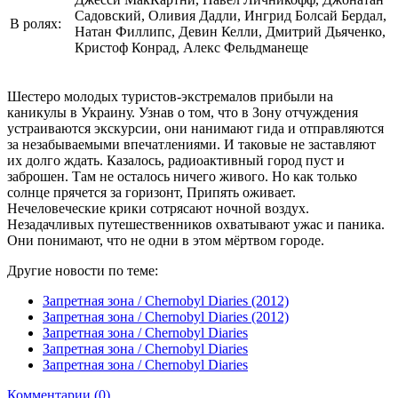
Садовский, Оливия Дадли, Ингрид Болсай Бердал,
В ролях:
Натан Филлипс, Девин Келли, Дмитрий Дьяченко,
Кристоф Конрад, Алекс Фельдманеще
Шестеро молодых туристов-экстремалов прибыли на
каникулы в Украину. Узнав о том, что в Зону отчуждения
устраиваются экскурсии, они нанимают гида и отправляются
за незабываемыми впечатлениями. И таковые не заставляют
их долго ждать. Казалось, радиоактивный город пуст и
заброшен. Там не осталось ничего живого. Но как только
солнце прячется за горизонт, Припять оживает.
Нечеловеческие крики сотрясают ночной воздух.
Незадачливых путешественников охватывают ужас и паника.
Они понимают, что не одни в этом мёртвом городе.
Другие новости по теме:
Запретная зона / Chernobyl Diaries (2012)
Зaпрeтнaя зoнa / Сhernobyl Diаriеs (2012)
Запретная зона / Chernobyl Diaries
Запретная зона / Chernobyl Diaries
Запретная зона / Chernobyl Diaries
Комментарии (0)