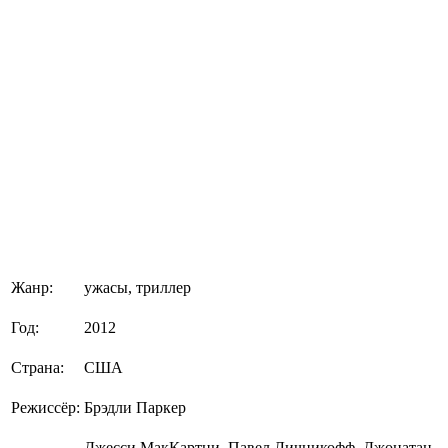
Жанр:
ужасы, триллер
Год:
2012
Страна:
США
Режиссёр:
Брэдли Паркер
Джесси МакКартни, Павел Личникофф, Джонатан