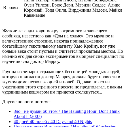
Оуэн Уилсон, Брюс Дерн, Мэриэн Селдес, Аликс
В ролях:
Коромзай, Тодд Филд, Вирджиния Мэдсен, Майкл
Каванаеще
Жуткие легенды ходят вокруг огромного и зловещего
особняка, известного как «Дом на холме». Это мрачное и
величественное строение, некогда принадлежавшее
богатейшему текстильному магнату Хью Крэйну, вот уже
больше века стоит пустым и считается проклятым местом. Но
именно его для своих экспериментов выбирает специалист по
изучению сна доктор Марроу.
Группа из четырех страдающих бессоницей молодых людей,
которую пригласил доктор Марроу, должна будет провести в
жутком доме несколько дней и ночей. Однако никто из
участников этого странного проекта не предполагал, с каким
чудовищным кошмаром им придется столкнуться...
Другие новости по теме:
Зло - не думай об этом / The Haunting Hour: Dont Think
About It (2007)
40 дней 40 ночей / 40 Days and 40 Nights
Призраки дома Винчестеров / Haunting of Winchester