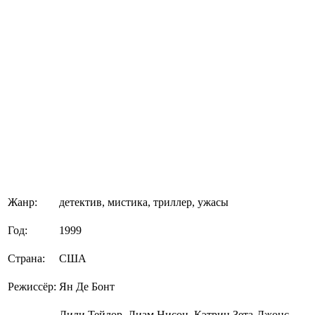
Жанр:
детектив, мистика, триллер, ужасы
Год:
1999
Страна:
США
Режиссёр:
Ян Де Бонт
Лили Тейлор, Лиам Нисон, Кэтрин Зета-Джонс,