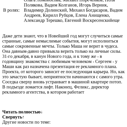
Полякова, Вадим Колганов, Игорь Верник,
В ролях:
Владимир Долинский, Михаил Богдасаров, Вадим
Андреев, Кирилл Рубцов, Елена Анищенко,
Александр Терешко, Евгений Воскресенскийеще
Даже дети знают, что в Новейший год могут случиться самые
странные, самые немыслимые события, могут исполниться
самые сокровенные мечты. Только Маша не верит в чудеса.
Она давным-давно привыкла верить только на личные силы.
31-го декабря, в канун Нового года, и к тому же - в
годовщину знакомства с любимым человеком - Сергеем - у
Маши как раз назначена презентация ее рекламного плана.
Проекта, от которого зависит ее последующая карьера. Но, как
это зачастую бывает, неприятности начинаются с самого утра.
Соседка сверху вновь устраивает в машиной квартире потоп.
В подъезде ломается лифт. Наконец, Феликс, директор
рекламного агентства, в котором работает
Читать полностью
↓
Свернуть
↑
Другие новости по теме: