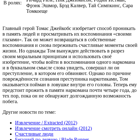
В ролях:
Фрэнк Эшмор, Брэд Калвер, Тай Симпкинс, Сара
Томкоеще
Главный герой Томас Джейкобс изобретает способ проникать
в память людей и просматривать их воспоминания «своими
глазами». Так он может возвращаться в собственные
воспоминания и снова переживать счастливые моменты своей
жизни. Но однажды Том вынужден действовать в разрез
своим моральным принципам и использовать своё
изобретение, чтобы войти в воспоминания одного наркомана
и в буквальном смысле слова увидеть, совершал ли он
преступление, в котором его обвиняют. Однако по причине
повреждённости сознания преступника наркотиками, Том
оказывается пойман в ловушке внутри его головы. Теперь ему
предстоит прожить в памяти наркомана почти четыре года, до
тех пор, пока он не обнаружит долгожданную возможность
побега.
Другие новости по теме:
Извлечение / Extracted (2012)
Извлечение смотреть онлайн (2012)
Счастливые люди
Бегущий по лезвию / Blade Runner