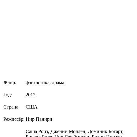
Жанр:
фантастика, драма
Год:
2012
Страна:
США
Режиссёр:
Нир Панири
Саша Ройз, Дженни Моллен, Доминик Богарт,
Ричард Риле, Ник Джеймисон, Родни Истман,